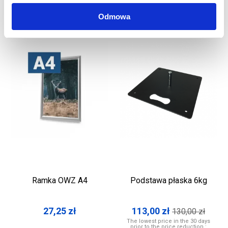
Odmowa
Ramka OWZ A4
Podstawa płaska 6kg
27,25
zł
113,00
zł
130,00
zł
The lowest price in the 30 days
prior to the price reduction.: