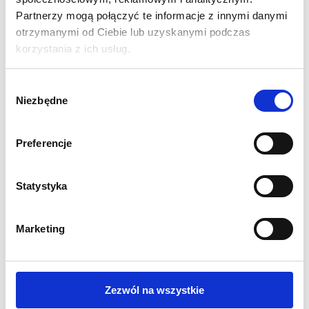
Partnerzy mogą połączyć te informacje z innymi danymi
otrzymanymi od Ciebie lub uzyskanymi podczas
SPECYFIKACJA:
korzystania z ich usług.
Rotator kompatybilny ze wszystkimi masztami z naszej
oferty (Ø 16,5 mm)
Wybór
Wymiar podstawy: 51x51x8 cm
Niezbędne
zgody
Do stosowania na zewnątrz lub wewnątrz.
Waga 19 kg.
Preferencje
Pakowana pojedynczo
Statystyka
Marketing
INNI KLIENCI KUPILI
RÓWNIEŻ
Zezwól na wszystkie