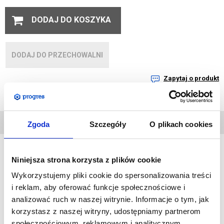
DODAJ DO KOSZYKA
DODAJ DO PRZECHOWALNI
Zapytaj o produkt
DANE
Zgoda
Szczegóły
O plikach cookies
TECHNICZNE
Niniejsza strona korzysta z plików cookie
Bardzo ciężka 19 kilogramowa gumowa podstawa z rotatorem
Wykorzystujemy pliki cookie do spersonalizowania treści
ze stali nierdzewnej. Dzięki użyciu rotatora (Ø 16,5 mm), maszt
i reklam, aby oferować funkcje społecznościowe i
będzie swobodniej obracał się zgodnie z kierunkiem wiatru.
analizować ruch w naszej witrynie. Informacje o tym, jak
Rotator pasuje do wszystkich masztów dostępnych w naszej
korzystasz z naszej witryny, udostępniamy partnerom
ofercie.
społecznościowym, reklamowym i analitycznym.