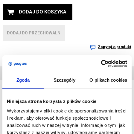
DODAJ DO KOSZYKA
DODAJ DO PRZECHOWALNI
Zapytaj o produkt
DANE
TECHNICZNE
Zgoda
Szczegóły
O plikach cookies
Niniejsza strona korzysta z plików cookie
Krzesło eventowe o bardzo lekkiej ale jednocześnie stabilnej
i trwałej konstrukcji. Siedzisko i oparcie wykonane jest
Wykorzystujemy pliki cookie do spersonalizowania treści
z wysokiej jakości tworzywa sztucznego. Dzięku funkcji
i reklam, aby oferować funkcje społecznościowe i
składania, krzesło może być bezproblemowo przenoszone
analizować ruch w naszej witrynie. Informacje o tym, jak
i składowane na zasadzie sztaplowania.
korzystasz z naszej witryny, udostępniamy partnerom