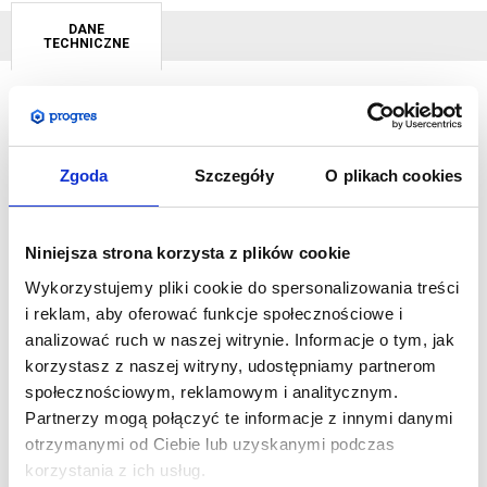
DANE
TECHNICZNE
Roll-Up Exclusive Lite
posiada bardzo elegancką i stylową
konstrukcję, a dzięki odpowiedniej szerokości kasety
Zgoda
Szczegóły
O plikach cookies
pozbawiony jest nożek podpierających.
Rollup ten posiada
futerał transportowy otwierany po długim boku
. Doskonała
stabilność, wygoda użytkowania oraz wygląd konstrukcji to
Niniejsza strona korzysta z plików cookie
cechy dzięki którym nie można przejść obok tego systemu
Wykorzystujemy pliki cookie do spersonalizowania treści
obojętnie.
i reklam, aby oferować funkcje społecznościowe i
analizować ruch w naszej witrynie. Informacje o tym, jak
SPECYFIKACJA:
korzystasz z naszej witryny, udostępniamy partnerom
Wymiar rozłożonego systemu w mm: 2050 (wys.) x 870
społecznościowym, reklamowym i analitycznym.
(szer.) x 205 (gł.)
Partnerzy mogą połączyć te informacje z innymi danymi
Wymiar grafiki w mm: 2000 (wys.) x 850 (szer.)
otrzymanymi od Ciebie lub uzyskanymi podczas
Waga systemu wraz z grafiką: 4 kg
korzystania z ich usług.