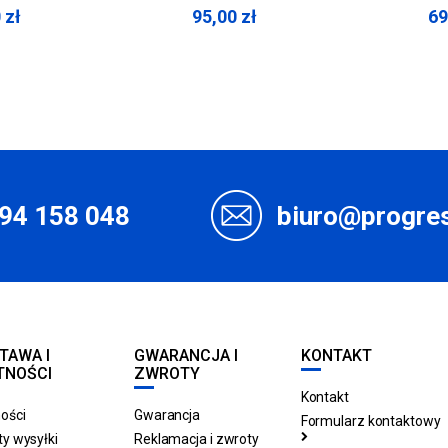
0
zł
95,00
zł
69
94 158 048
biuro@progres
TAWA I
GWARANCJA I
KONTAKT
TNOŚCI
ZWROTY
Kontakt
ości
Gwarancja
Formularz kontaktowy
y wysyłki
Reklamacja i zwroty