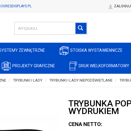
OGRESDISPLAYS.PL
ZALOGUJ
SYSTEMY ZEWNĘTRZNE
STOISKA WYSTAWIENNICZE
PROJEKTY GRAFICZNE
DRUK WIELKOFORMATOWY
ZNE
TRYBUNKI I LADY
TRYBUNKI I LADY NIEPODŚWIETLANE
TRYBU
TRYBUNKA POP
WYDRUKIEM
CENA NETTO: