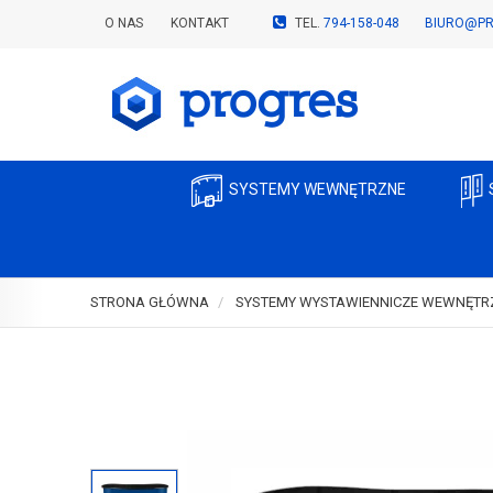
O NAS
KONTAKT
TEL.
794-158-048
BIURO@PR
SYSTEMY WEWNĘTRZNE
STRONA GŁÓWNA
SYSTEMY WYSTAWIENNICZE WEWNĘTR