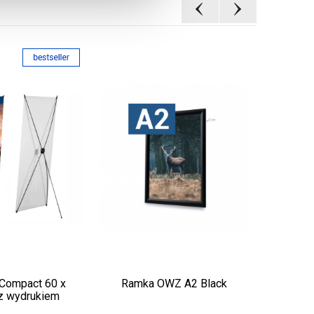
 Compact 60 x
Ramka OWZ A2 Black
Lada LE
z wydrukiem