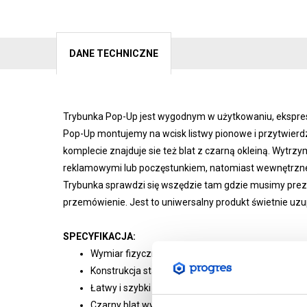
DANE TECHNICZNE
Trybunka Pop-Up jest wygodnym w użytkowaniu, ekspre
Pop-Up montujemy na wcisk listwy pionowe i przytwier
komplecie znajduje sie też blat z czarną okleiną. Wytrz
reklamowymi lub poczęstunkiem, natomiast wewnętrzne 
Trybunka sprawdzi się wszędzie tam gdzie musimy preze
przemówienie. Jest to uniwersalny produkt świetnie uzu
SPECYFIKACJA:
Wymiar fizyczny w mm: 880 (wys.) x 1300 (szer.) x 
Konstrukcja stalowa malowana proszkowo
Łatwy i szybki montaż bez użycia narzędzi
Czarny blat wykonany z MDF