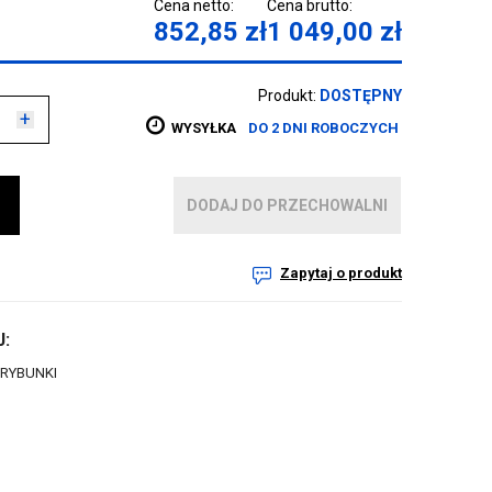
Cena netto:
Cena brutto:
852,85
zł
1 049,00
zł
Produkt:
DOSTĘPNY
+
WYSYŁKA
DO 2 DNI ROBOCZYCH
DODAJ DO PRZECHOWALNI
Zapytaj o produkt
:
TRYBUNKI