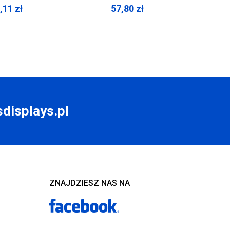
,11
zł
57,80
zł
displays.pl
ZNAJDZIESZ NAS NA