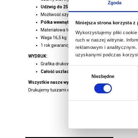
Zgoda
Udźwig do 25 kg
Możliwość szybkiej wymiany grafiki
Półka wewnętrzna w zestawie
Niniejsza strona korzysta z
Materiałowa torba transportowa w zestawie
Wykorzystujemy pliki cookie 
Waga 16,5 kg
ruch w naszej witrynie. Inf
1 rok gwarancji
reklamowym i analitycznym. 
uzyskanymi podczas korzysta
WYDRUK:
Grafika drukowana cyfrowo na folii matowej
Wybór
Całość uszlachetniona laminatem
Niezbędne
zgody
Wszystkie nasze wydruki są wysokiej jakości, pełnok
Drukujemy tuszami ekologicznymi renomowanych europ