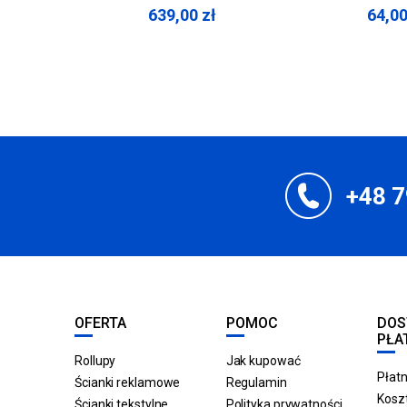
639,00
zł
64,0
+48 7
OFERTA
POMOC
DOS
PŁA
Rollupy
Jak kupować
Płatn
Ścianki reklamowe
Regulamin
Koszt
Ścianki tekstylne
Polityka prywatności