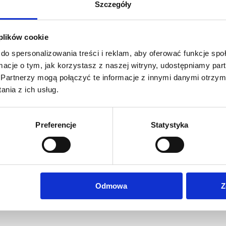
Szczegóły
 plików cookie
do spersonalizowania treści i reklam, aby oferować funkcje sp
ormacje o tym, jak korzystasz z naszej witryny, udostępniamy p
Partnerzy mogą połączyć te informacje z innymi danymi otrzym
nia z ich usług.
Preferencje
Statystyka
olorowe, drukowane cyfrowo w rozdzielczości 1440 dpi.
ejskich marek.
Odmowa
Z