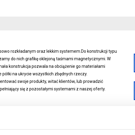
sowo rozkładanym oraz lekkim systemem.Do konstrukcji typu
dzamy do nich grafikę oklejoną taśmami magnetycznymi. W
ymała konstrukcja pozwala na obciążenie go materiałami
półki na ukrycie wszystkich zbędnych rzeczy.
ntować swoje produkty, witać klientów, lub prowadzić
pełniający się z pozostałymi systemami z naszej oferty.
400 (gł.)