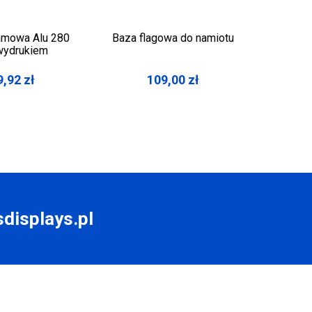
lamowa Alu 280
Baza flagowa do namiotu
X-Ban
wydrukiem
180 
9,92
zł
109,00
zł
displays.pl