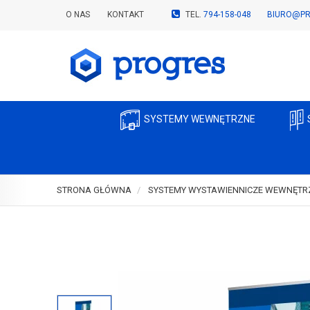
O NAS
KONTAKT
TEL.
794-158-048
BIURO@PR
SYSTEMY WEWNĘTRZNE
STRONA GŁÓWNA
SYSTEMY WYSTAWIENNICZE WEWNĘTR