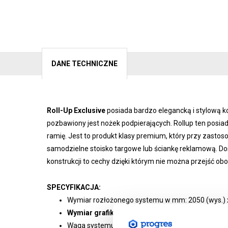
DANE TECHNICZNE
Roll-Up Exclusive
posiada bardzo elegancką i stylową ko
pozbawiony jest nożek podpierających. Rollup ten posia
ramię. Jest to produkt klasy premium, który przy zasto
samodzielne stoisko targowe lub ściankę reklamową. Do
konstrukcji to cechy dzięki którym nie można przejść ob
SPECYFIKACJA:
Wymiar rozłożonego systemu w mm: 2050 (wys.) x 8
Wymiar grafiki w mm: 2000 (wys.) x 850 (szer.)
Waga systemu wraz z grafiką: 5 kg