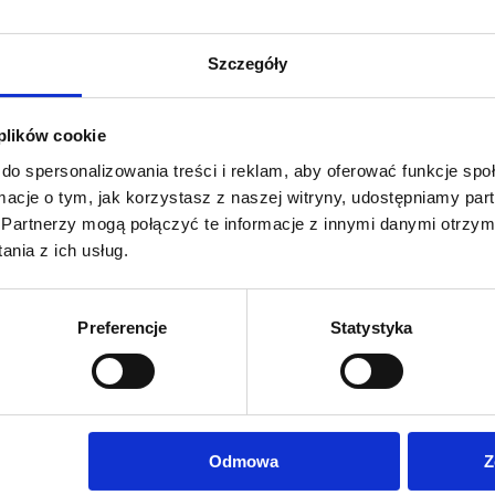
Szczegóły
 plików cookie
do spersonalizowania treści i reklam, aby oferować funkcje sp
ormacje o tym, jak korzystasz z naszej witryny, udostępniamy p
Partnerzy mogą połączyć te informacje z innymi danymi otrzym
nia z ich usług.
y materiał do rollupów z matowym wykończeniem z lekko
y do roll-upów o gładkiej matowej powierzchni z przekładką
Preferencje
Statystyka
olorowe, drukowane cyfrowo w technologii UV LED w
ejskich marek.
Odmowa
Z