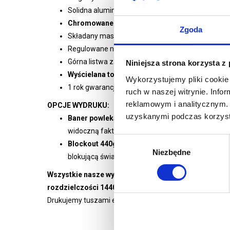
Solidna aluminiowa kaseta poddana anodowaniu
Chromowane plastikowe wykończenie kasety
Zgoda
Składany maszt 3-segmentowy
Regulowane nóżki w przedniej części kasety
Górna listwa zatrzaskowae
Niniejsza strona korzysta z
Wyścielana torba transportowa w zestawie
Wykorzystujemy pliki cookie 
1 rok gwarancji
ruch w naszej witrynie. Inf
reklamowym i analitycznym. 
OPCJE WYDRUKU:
uzyskanymi podczas korzysta
Baner powlekany 510g/m2 druk UV -
standardow
widoczną fakturą
Wybór
Blockout 440g/m2 druk UV
- materiał dedykowan
Niezbędne
zgody
blokującą światło, grafika nie zawija się na bokach
Wszystkie nasze wydruki są wysokiej jakości, pełnok
rozdzielczości 1440 dpi
.
Drukujemy tuszami ekologicznymi renomowanych europ