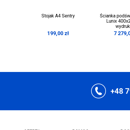
Stojak A4 Sentry
Ścianka podśw
Lunix 400x
wydru
199,00
zł
7 279,
+48 7