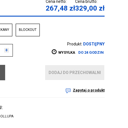
Cena netto:
Cena brutto:
267,48
zł
329,00
zł
EKANY
BLOCKOUT
Produkt:
DOSTĘPNY
+
WYSYŁKA
DO 24 GODZIN
DODAJ DO PRZECHOWALNI
Zapytaj o produkt
:
ROLLUPA