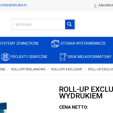
OGRESDISPLAYS.PL
ZALOGUJ
SYSTEMY ZEWNĘTRZNE
STOISKA WYSTAWIENNICZE
PROJEKTY GRAFICZNE
DRUK WIELKOFORMATOWY
ZNE
ROLLUPY REKLAMOWE
ROLLUPY EXCLUSIVE
ROLL-UP EXCLUS
ROLL-UP EXCLU
WYDRUKIEM
CENA NETTO: