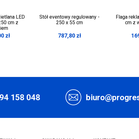
ietlana LED
Stół eventowy regulowany -
Flaga rek
250 cm z
250 x 55 cm
cm z 
kiem
00
zł
787,80
zł
16
94 158 048
biuro@progres