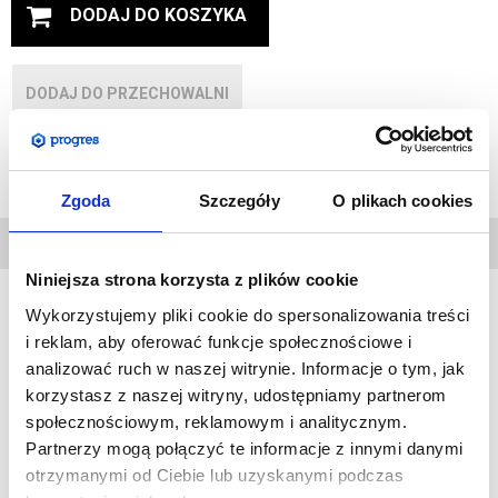
DODAJ DO KOSZYKA
DODAJ DO PRZECHOWALNI
Zapytaj o produkt
Zgoda
Szczegóły
O plikach cookies
DANE
TECHNICZNE
Niniejsza strona korzysta z plików cookie
Wykorzystujemy pliki cookie do spersonalizowania treści
i reklam, aby oferować funkcje społecznościowe i
Ramki OWZ to bardzo popularne produkty, zawdzięczają to
analizować ruch w naszej witrynie. Informacje o tym, jak
głównie atrakcyjnej cenie oraz możliwości bardzo szybkiej
korzystasz z naszej witryny, udostępniamy partnerom
wymiany grafiki bez konieczności demontażu ramki ze ściany.
społecznościowym, reklamowym i analitycznym.
Skrzydło ramki otwiera i zamyka się na zatrzask.
Partnerzy mogą połączyć te informacje z innymi danymi
Każda ramka posiada osłonę z filtrem UV co zapobiega utracie
otrzymanymi od Ciebie lub uzyskanymi podczas
kolorów przez prezentowane plakaty.