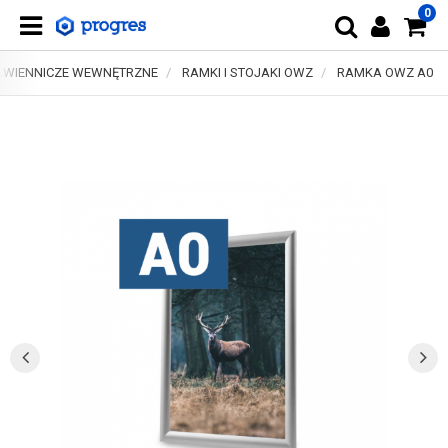
0
AWIENNICZE WEWNĘTRZNE
RAMKI I STOJAKI OWZ
RAMKA OWZ A0