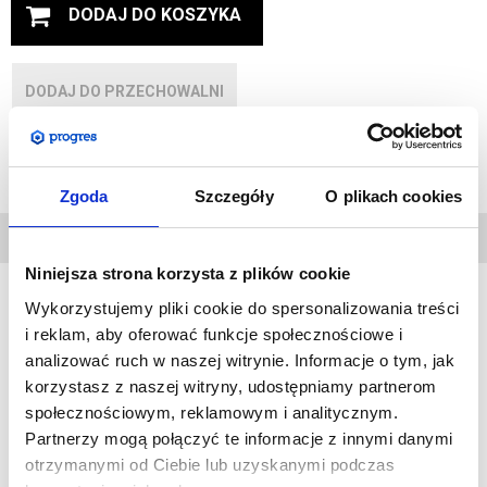
DODAJ DO KOSZYKA
DODAJ DO PRZECHOWALNI
Zapytaj o produkt
Zgoda
Szczegóły
O plikach cookies
DANE
TECHNICZNE
Niniejsza strona korzysta z plików cookie
Wykorzystujemy pliki cookie do spersonalizowania treści
i reklam, aby oferować funkcje społecznościowe i
Ramki OWZ to bardzo popularne produkty, zawdzięczają to
analizować ruch w naszej witrynie. Informacje o tym, jak
głównie atrakcyjnej cenie oraz możliwości bardzo szybkiej
korzystasz z naszej witryny, udostępniamy partnerom
wymiany grafiki bez konieczności demontażu ramki ze ściany.
społecznościowym, reklamowym i analitycznym.
Skrzydło ramki otwiera i zamyka się na zatrzask.
Partnerzy mogą połączyć te informacje z innymi danymi
Każda ramka posiada osłonę z filtrem UV co zapobiega utracie
otrzymanymi od Ciebie lub uzyskanymi podczas
kolorów przez prezentowane plakaty.