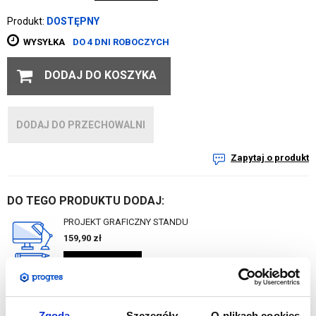
Produkt:
DOSTĘPNY
WYSYŁKA
DO 4 DNI ROBOCZYCH
DODAJ DO KOSZYKA
DODAJ DO PRZECHOWALNI
Zapytaj o produkt
DO TEGO PRODUKTU DODAJ:
PROJEKT GRAFICZNY STANDU
159,90
zł
DO KOSZYKA
Zgoda
Szczegóły
O plikach cookies