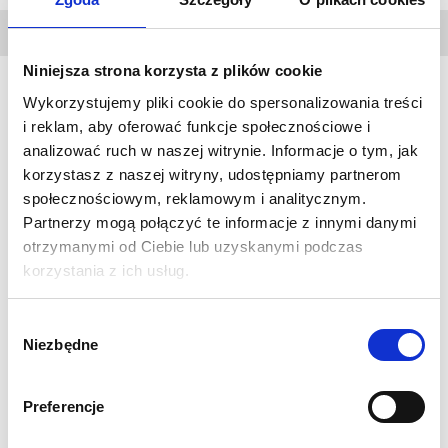
DANE
TECHNICZNE
Niniejsza strona korzysta z plików cookie
Wykorzystujemy pliki cookie do spersonalizowania treści
i reklam, aby oferować funkcje społecznościowe i
Formulate Monolit
to system z lekkiego aluminium z
analizować ruch w naszej witrynie. Informacje o tym, jak
elegancką stalową podstawą, który pozwoli stworzyć idealne
korzystasz z naszej witryny, udostępniamy partnerom
tło niezależnie od miejsca i powierzchni. Dzięki zastosowaniu
społecznościowym, reklamowym i analitycznym.
specjalnego, rozciągliwego materiału, grafika doskonale
Partnerzy mogą połączyć te informacje z innymi danymi
układa się na systemie, tworząc niepowtarzalną, harmonijną
otrzymanymi od Ciebie lub uzyskanymi podczas
całość.
korzystania z ich usług.
Specyfikacja:
Wybór
Wymiar fizyczny w mm: 2380 (wys.) x 900 (szer.) x 300
Niezbędne
zgody
(gł.)
Wydruk sublimacyjny 1440 dpi na tkaninie poliestrowej
Display Stretch 230g
Preferencje
Solidna 32mm aluminiowa rama