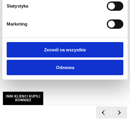
Niepowtarzalne przedstawienie grafiki
Statystyka
Oznaczenie poszczególnych elementów dla łatwego
montażu
Szybki i łatwy montaż bez użycia narzędzi
Marketing
Możliwość szybkiej wymiany grafiki
Stalowa podstawa
Materiałowa torba transportowa w zestawie
Zezwól na wszystkie
Waga 6,6 kg
Odmowa
INNI KLIENCI KUPILI
RÓWNIEŻ