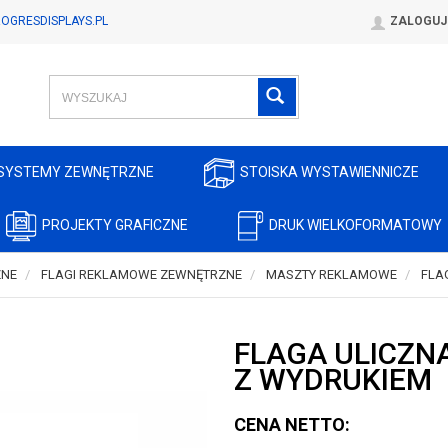
OGRESDISPLAYS.PL
ZALOGUJ
SYSTEMY ZEWNĘTRZNE
STOISKA WYSTAWIENNICZE
PROJEKTY GRAFICZNE
DRUK WIELKOFORMATOWY
ZNE
FLAGI REKLAMOWE ZEWNĘTRZNE
MASZTY REKLAMOWE
FLA
FLAGA ULICZN
Z WYDRUKIEM
CENA NETTO: