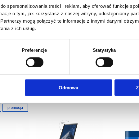
do spersonalizowania treści i reklam, aby oferować funkcje sp
117g/m2
ormacje o tym, jak korzystasz z naszej witryny, udostępniamy p
 dpi
Partnerzy mogą połączyć te informacje z innymi danymi otrzym
nia z ich usług.
rowe, drukowane cyfrowo w rozdzielczości 1440 dpi.
Preferencje
Statystyka
Odmowa
Z