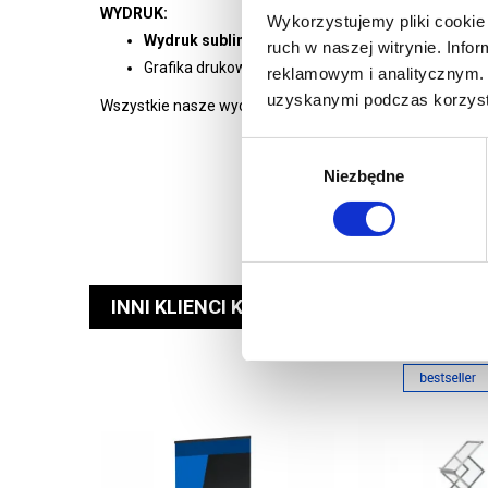
WYDRUK:
Wykorzystujemy pliki cookie 
Wydruk sublimacyjny na tkaninie poliestrowej 
ruch w naszej witrynie. Inf
Grafika drukowana cyfrowo w rozdzielczości 1440
reklamowym i analitycznym. 
uzyskanymi podczas korzysta
Wszystkie nasze wydruki są wysokiej jakości, pełnokolo
Wybór
Niezbędne
zgody
INNI KLIENCI KUPILI RÓWNIEŻ