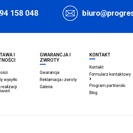
94 158 048
biuro@progres
TAWA I
GWARANCJA I
KONTAKT
TNOŚCI
ZWROTY
Kontakt
ości
Gwarancja
Formularz kontaktowy
y wysyłki
Reklamacja i zwroty
Program partnerski
realizacji
Galeria
ówień
Blog