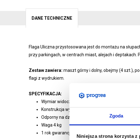
DANE TECHNICZNE
Flaga Uliczna przystosowana jest do montażu na słupac
przy parkingach, w centrach miast, alejach i deptakach.
P
Zestaw zawiera:
maszt górny i dolny, obejmy (4 szt.), p
flagi z wydrukiem.
SPECYFIKACJA:
Wymiar widocznej grafiki: 58x150 cm
Konstrukcja wykonana ze stali i aluminium
Zgoda
Odporny na działanie wiatru do 50-60 km/h
Waga 4 kg
1 rok gwarancji
Niniejsza strona korzysta z