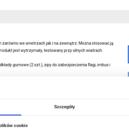
h zarówno we wnetrzach jak i na zewnątrz. Można stosować ją
rodukt jest wytrzymały, testowany przy silnych wiatrach.
odkłady gumowe (2 szt.), zipy do zabezpieczenia flagi, imbus
i
Szczegóły
 plików cookie