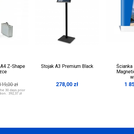
i A4 Z-Shape
Stojak A3 Premium Black
Ścianka
zce
Magneti
w
278,00
zł
1 8
319,00
zł
the 30 days prior
tion.:
392,37 zł