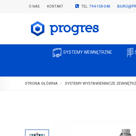
O NAS
KONTAKT
TEL.
794-158-048
BIURO@PR
SYSTEMY WEWNĘTRZNE
STRONA GŁÓWNA
SYSTEMY WYSTAWIENNICZE ZEWNĘTR