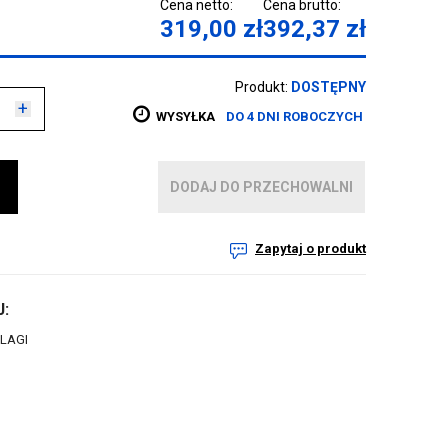
Cena netto:
Cena brutto:
319,00
zł
392,37
zł
Produkt:
DOSTĘPNY
+
WYSYŁKA
DO 4 DNI ROBOCZYCH
DODAJ DO PRZECHOWALNI
Zapytaj o produkt
:
LAGI