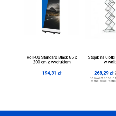
Roll-Up Standard Black 85 x
Stojak na ulotk
200 cm z wydrukiem
w wali
194,31
zł
268,29
zł
The lowest price in 
to the price reduc