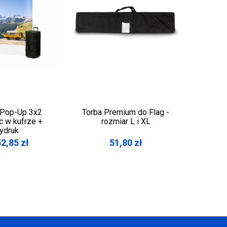
 Pop-Up 3x2
Torba Premium do Flag -
Sys
c w kufrze +
rozmiar L i XL
podwie
ydruk
100 
52,85
zł
51,80
zł