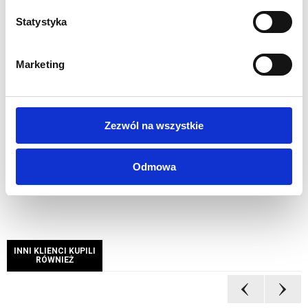
Grafika tekstylna mocowana za pomocą silikonowej
Statystyka
gumki wszytej w materiał
Wydruk tekstylny z zamkiem błyskawicznym
umożliwiającym wypuszczenie kabla zasilającego
Marketing
Nie wymaga demontażu grafiki podczas składania
Torba transportowa z paskiem na ramię w zestawie
Maksymalne obciążenie 30 kg przy równomiernym
Zezwól na wszystkie
obciążeniu
1 rok gwarancji
Odmowa
INNI KLIENCI KUPILI
RÓWNIEŻ