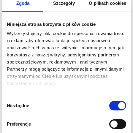
Zgoda
Szczegóły
O plikach cookies
Efektowna, przyciągająca uwagę lada z wewnętrznym
Niniejsza strona korzysta z plików cookie
podświetleniem LED.
Przemyślany system umożliwia błyskawiczne rozkładanie i
Wykorzystujemy pliki cookie do spersonalizowania treści
składanie, a paski ledowe zapewniają równomiernie i
i reklam, aby oferować funkcje społecznościowe i
intensywne podświetlenie.
analizować ruch w naszej witrynie. Informacje o tym, jak
korzystasz z naszej witryny, udostępniamy partnerom
społecznościowym, reklamowym i analitycznym.
Specyfikacja:
Partnerzy mogą połączyć te informacje z innymi danymi
Wymiar fizyczny w mm: 1015 (wys.) x 782 (szer.) x 398
otrzymanymi od Ciebie lub uzyskanymi podczas
(głeb.)
korzystania z ich usług.
Wydruk sublimacyjny 1440 dpi na tkaninie
poliestrowej Display Stretch 230g
Blat i podstawa z płyty MDF o grubości 15 mm
Wybór
Niezbędne
zgody
Podnośnik wykonany ze stali, wspornik z aluminium
2 x 47,4 cm taśmy LED/ 15 W, barwa 6500-7000 k, kabel
dł. 270 cm
Preferencje
Szybki i łatwy montaż bez użycia narzędzi