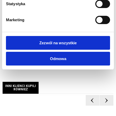
Niepowtarzalne przedstawienie grafiki
Statystyka
Oznaczenie poszczególnych elementów dla łatwego
montażu
Marketing
Szybki i łatwy montaż bez użycia narzędzi
Możliwość szybkiej wymiany grafiki
Stalowa podstawa
Materiałowa torba transportowa w zestawie
Zezwól na wszystkie
Waga 10 kg
Odmowa
INNI KLIENCI KUPILI
RÓWNIEŻ