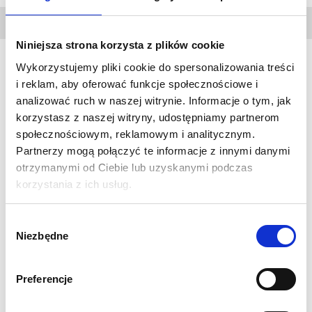
DANE
TECHNICZNE
Niniejsza strona korzysta z plików cookie
Wykorzystujemy pliki cookie do spersonalizowania treści
i reklam, aby oferować funkcje społecznościowe i
Formulate Monolit
to system z lekkiego aluminium z
analizować ruch w naszej witrynie. Informacje o tym, jak
elegancką stalową podstawą, który pozwoli stworzyć idealne
korzystasz z naszej witryny, udostępniamy partnerom
tło niezależnie od miejsca i powierzchni. Dzięki zastosowaniu
społecznościowym, reklamowym i analitycznym.
specjalnego, rozciągliwego materiału, grafika doskonale
Partnerzy mogą połączyć te informacje z innymi danymi
układa się na systemie, tworząc niepowtarzalną, harmonijną
otrzymanymi od Ciebie lub uzyskanymi podczas
całość.
korzystania z ich usług.
Specyfikacja:
Wybór
Wymiar fizyczny w mm: 2380 (wys.) x 1500 (szer.) x 300
Niezbędne
zgody
(gł.)
Wydruk sublimacyjny 1440 dpi na tkaninie poliestrowej
Preferencje
Display Stretch 230g
Solidna 32mm aluminiowa rama