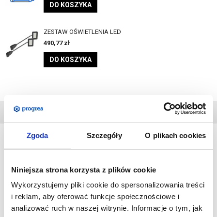
DO KOSZYKA
ZESTAW OŚWIETLENIA LED
490,77
zł
DO KOSZYKA
DANE
TECHNICZNE
Zgoda
Szczegóły
O plikach cookies
Formulate
jest systemem umożliwiającym stworzenie
Niniejsza strona korzysta z plików cookie
spektakularnej, rozległej ekspozycji graficznej. Elementy
wykonane są z aluminium, a ich montaż jest niezwykle prosty.
Wykorzystujemy pliki cookie do spersonalizowania treści
System pozwala na przedstawienie grafiki z tkaniny, którą
i reklam, aby oferować funkcje społecznościowe i
naciąga się na ramę.
analizować ruch w naszej witrynie. Informacje o tym, jak