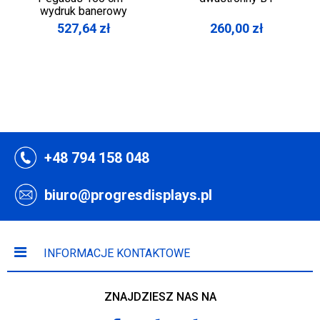
wydruk banerowy
527,64
zł
260,00
zł
+48 794 158 048
biuro@progresdisplays.pl
INFORMACJE KONTAKTOWE
ZNAJDZIESZ NAS NA