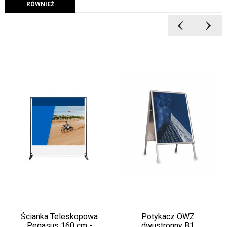
RÓWNIEŻ
Ścianka Teleskopowa
Potykacz OWZ
Pegasus 160 cm -
dwustronny B1