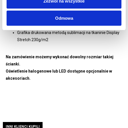
Zezwól na wszystkie
5 lat gwarancji na system
WYDRUK:
Odmowa
Wydruk grafiki jedno lub dwustronnej w zależności od
wybranej opcji
Grafika drukowana metodą sublimacji na tkaninie Display
Stretch 230g/m2
Na zamówienie możemy wykonać dowolny rozmiar takiej
ścianki.
Oświetlenie halogenowe lub LED dostępne opcjonalnie w
akcesoriach.
INNI KLIENCI KUPILI