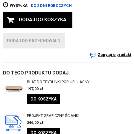
WYSYŁKA
DO 2 DNI ROBOCZYCH
DODAJ DO KOSZYKA
DODAJ DO PRZECHOWALNI
Zapytaj o produkt
DO TEGO PRODUKTU DODAJ:
BLAT DO TRYBUNKI POP-UP - JASNY
197,00
zł
DO KOSZYKA
PROJEKT GRAFICZNY ŚCIANKI
246,00
zł
DO KOSZYKA