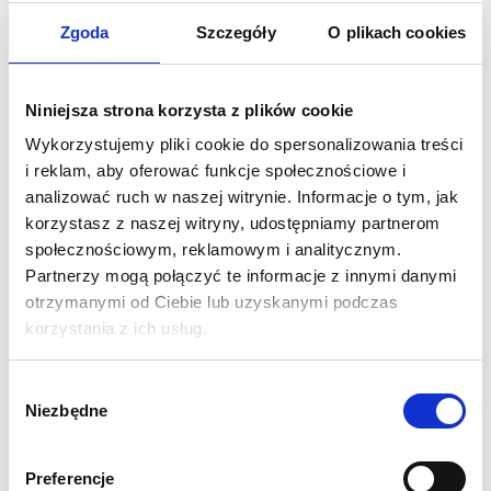
który pozwala stworzyć pełnowartościowe przenośne stoisko
targowe. Jej zaletą jest bardzo duża powierzchnia reklamowa
Zgoda
Szczegóły
O plikach cookies
w odniesieniu do gabarytów, które zajmuje po złożeniu. Całe
nasze stoisko jesteśmy w stanie transportować samochodem
Niniejsza strona korzysta z plików cookie
osobowym.
Wykorzystujemy pliki cookie do spersonalizowania treści
Wersja Magnetic
podobnie jak standardowy Pop-Up posiada
i reklam, aby oferować funkcje społecznościowe i
na wyposażeniu trybunkę z grafiką oraz oświetlenie. To co
analizować ruch w naszej witrynie. Informacje o tym, jak
odróżnia ją od standardowej wersji tego systemu to:
korzystasz z naszej witryny, udostępniamy partnerom
społecznościowym, reklamowym i analitycznym.
Pionowe listwy konstrukcyjne są magnetyczne, przez co
Partnerzy mogą połączyć te informacje z innymi danymi
poprawiają przyleganie paneli do konstrukcji
otrzymanymi od Ciebie lub uzyskanymi podczas
Niewidoczne, samo zamykające się zawieszki
korzystania z ich usług.
magnetyczne ułatwiające montaż oraz pozycjonowanie
paneli graficznych
Wybór
Wzmocnienia konstrukcji łączone gniazdowo i
Niezbędne
zgody
ułatwiające rozkładanie
Ścianka Pop Up 3x4 Magnetic jest gotowym do ekspozycji
Preferencje