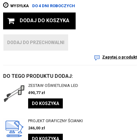
WYSYŁKA
DO 4 DNI ROBOCZYCH
DODAJ DO KOSZYKA
DODAJ DO PRZECHOWALNI
Zapytaj o produkt
DO TEGO PRODUKTU DODAJ:
ZESTAW OŚWIETLENIA LED
490,77
zł
DO KOSZYKA
PROJEKT GRAFICZNY ŚCIANKI
246,00
zł
DO KOSZYKA