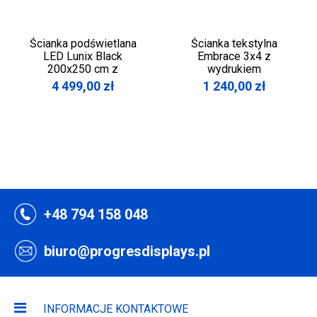
Ścianka podświetlana
Ścianka tekstylna
LED Lunix Black
Embrace 3x4 z
200x250 cm z
wydrukiem
wydrukiem
4 499,00
zł
1 240,00
zł
+48 794 158 048
biuro@progresdisplays.pl
INFORMACJE KONTAKTOWE