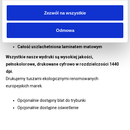
Usztywnienia grafiki z klejem 3M
Waga systemu 24 kg
Zezwól na wszystkie
Kufer transportowy w zestawie
1 rok gwarancji
Odmowa
WYDRUK:
Grafika drukowana cyfrowo w rozdzielczości 1440 dpi
Całość uszlachetniona laminatem matowym
Wszystkie nasze wydruki są wysokiej jakości,
pełnokolorowe, drukowane cyfrowo w rozdzielczości 1440
dpi.
Drukujemy tuszami ekologicznymi renomowanych
europejskich marek.
Opcjonalnie dostępny blat do trybunki
Opcjonalnie dostępne oświetlenie