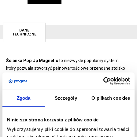
DANE
TECHNICZNE
Ścianka Pop Up Magnetic
to niezwykle popularny system,
który pozwala stworzyć pełnowartościowe przenośne stoisko
targowe. Jej zaletą jest bardzo duża powierzchnia reklamowa
w odniesieniu do gabarytów, które zajmuje po złożeniu. Całe
nasze stoisko jesteśmy w stanie transportować samochodem
Zgoda
Szczegóły
O plikach cookies
osobowym.
Wersja Magnetic
podobnie jak standardowy Pop-Up posiada
Niniejsza strona korzysta z plików cookie
na wyposażeniu kufer transportowy. To co odróżnia ją od
Wykorzystujemy pliki cookie do spersonalizowania treści
standardowej wersji tego systemu to:
i reklam, aby oferować funkcje społecznościowe i