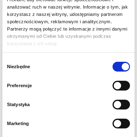
Pionowe listwy konstrukcyjne są magnetyczne, przez co
analizować ruch w naszej witrynie. Informacje o tym, jak
poprawiają przyleganie paneli do konstrukcji
korzystasz z naszej witryny, udostępniamy partnerom
Niewidoczne, samo zamykające się zawieszki
społecznościowym, reklamowym i analitycznym.
magnetyczne ułatwiające montaż oraz pozycjonowanie
Partnerzy mogą połączyć te informacje z innymi danymi
paneli graficznych
otrzymanymi od Ciebie lub uzyskanymi podczas
korzystania z ich usług.
Wzmocnienia konstrukcji łączone gniazdowo i
ułatwiające rozkładanie
Wybór
Ścianka Pop Up 3x5 Magnetic jest gotowym do ekspozycji
Niezbędne
zgody
produktem.
SPECYFIKACJA:
Preferencje
Wymiar fizyczny ścianki w mm:
2240 (wys.) x 3500
(szer.) x 1200 (gł)
Statystyka
Solidna aluminiowa konstrukcja poddana anodowaniu
Grafika wykonana na 7 panelach PCV mocowana za
pomocą taśm magnetycznych
Marketing
Szybki i łatwy montaż bez użycia narzędzi