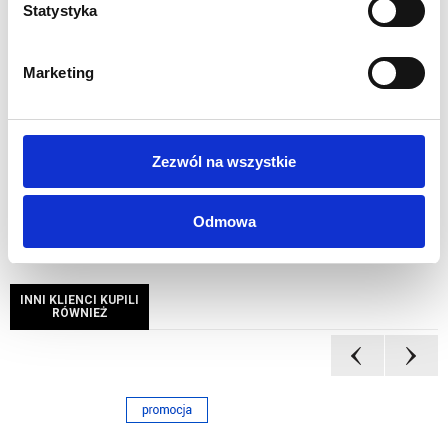
Statystyka
Wydruk sublimacyjny na tkaninie poliestrowej
117g/m2
Grafika drukowana cyfrowo w rozdzielczości 1440 dpi
Marketing
Wszystkie nasze wydruki są wysokiej jakości, pełnokolorowe,
drukowane cyfrowo w rozdzielczości 1440 dpi.
Zezwól na wszystkie
Odmowa
INNI KLIENCI KUPILI
RÓWNIEŻ