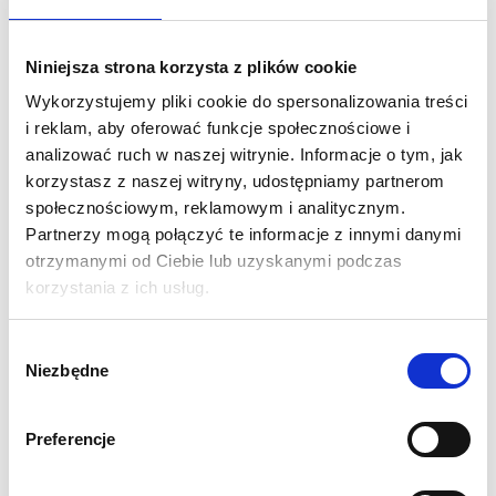
Flaga Uliczna przystosowana jest do montażu na słupach
Niniejsza strona korzysta z plików cookie
zarówno we wnetrzach jak i na zewnątrz. Można stosować ją
Wykorzystujemy pliki cookie do spersonalizowania treści
przy parkingach, w centrach miast, alejach i deptakach.
i reklam, aby oferować funkcje społecznościowe i
Produkt jest wytrzymały, testowany przy silnych wiatrach.
analizować ruch w naszej witrynie. Informacje o tym, jak
korzystasz z naszej witryny, udostępniamy partnerom
Zestaw zawiera:
maszt górny i dolny, obejmy (4 szt.), podkłady
społecznościowym, reklamowym i analitycznym.
gumowe (2 szt.), zipy do zabezpieczenia flagi, imbus
i flagę z
Partnerzy mogą połączyć te informacje z innymi danymi
wydrukiem.
otrzymanymi od Ciebie lub uzyskanymi podczas
korzystania z ich usług.
SPECYFIKACJA:
Wymiar widocznej grafiki: 58x150 cm
Wybór
Niezbędne
Konstrukcja wykonana ze stali i aluminium
zgody
Odporny na działanie wiatru do 50-60 km/h
Waga 2 kg
Preferencje
1 rok gwarancji
WYDRUK: