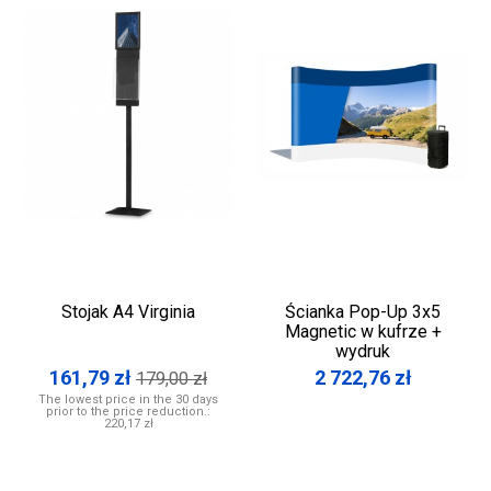
Stojak A4 Virginia
Ścianka Pop-Up 3x5
Magnetic w kufrze +
wydruk
161,79
zł
2 722,76
zł
179,00
zł
The lowest price in the 30 days
prior to the price reduction.:
220,17 zł