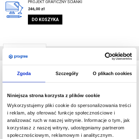
PROJEKT GRAFICZNY ŚCIANKI
246,00
zł
DO KOSZYKA
DANE
TECHNICZNE
Zgoda
Szczegóły
O plikach cookies
Formulate
XXL
jest systemem umożliwiającym stworzenie
spektakularnej, rozległej ekspozycji graficznej. Elementy
Niniejsza strona korzysta z plików cookie
wykonane są z aluminium, a ich montaż jest niezwykle prosty.
Wykorzystujemy pliki cookie do spersonalizowania treści
System pozwala na przedstawienie grafiki z tkaniny, którą
i reklam, aby oferować funkcje społecznościowe i
naciąga się na ramę.
analizować ruch w naszej witrynie. Informacje o tym, jak
korzystasz z naszej witryny, udostępniamy partnerom
Klienci biznesowi doceniają ścianki tekstylne za ich
społecznościowym, reklamowym i analitycznym.
profesjonalny wygląd, wygodę użytkowania oraz za jakość