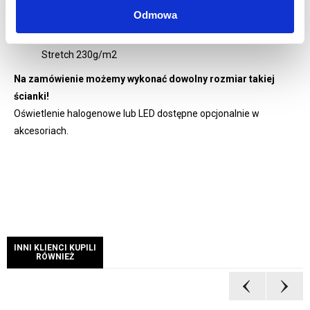
Wydruk grafiki jedno lub dwustronnej w zależności od
Odmowa
wybranej opcji
Grafika drukowana metodą sublimacji na tkaninie Display
Stretch 230g/m2
Na zamówienie możemy wykonać dowolny rozmiar takiej
ścianki!
Oświetlenie halogenowe lub LED dostępne opcjonalnie w
akcesoriach.
INNI KLIENCI KUPILI
RÓWNIEŻ