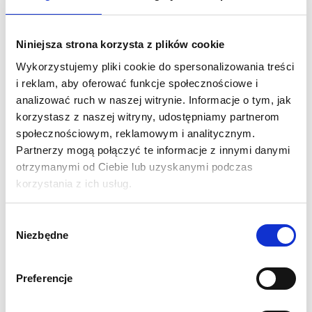
Trybunka Nerka cechuje się łatwym i szybkim montażem w
Niniejsza strona korzysta z plików cookie
którym blat oraz podstawa mocowane są do panelu PCV na
Wykorzystujemy pliki cookie do spersonalizowania treści
sztywnym rzepie. Wytrzymała konstrukcja pozwala na
i reklam, aby oferować funkcje społecznościowe i
obciążenie blatu materiałami reklamowymi lub poczęstunkiem.
analizować ruch w naszej witrynie. Informacje o tym, jak
Trybunka sprawdzi się wszędzie tam gdzie musimy
korzystasz z naszej witryny, udostępniamy partnerom
prezentować swoje produkty, witać klientów, lub prowadzić
społecznościowym, reklamowym i analitycznym.
przemówienie. Jest to uniwersalny produkt świetnie
Partnerzy mogą połączyć te informacje z innymi danymi
uzupełniający się z pozostałymi systemami z naszej oferty.
otrzymanymi od Ciebie lub uzyskanymi podczas
korzystania z ich usług.
Wymiar:
w mm 940 (wys.) x 920 (szer.) x 200-450 (gł.)
Konstrukcja:
PCV komorowe + płyta meblowa góra i dół
Wybór
Opakowanie:
torba w zestawie
Niezbędne
zgody
Waga:
13 kg
Preferencje
Wydruk
- wykonany na folii monomerycznej z laminatem.
Wszystkie nasze wydruki są wysokiej jakości, pełnokolorowe,