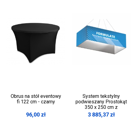
Obrus na stół eventowy
System tekstylny
fi 122 cm - czarny
podwieszany Prostokąt
350 x 250 cm z
wydrukiem
96,00
zł
3 885,37
zł