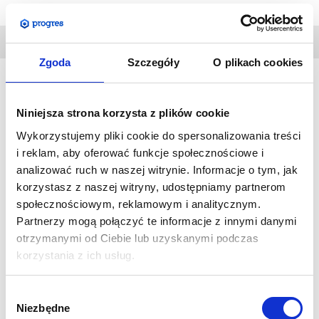
DANE
TECHNICZNE
Zgoda
Szczegóły
O plikach cookies
Formulate podwieszany Prostokąt
jest idealnym
Niniejsza strona korzysta z plików cookie
uzupełnieniem stoiska wystawienniczego na wszelkiego
Wykorzystujemy pliki cookie do spersonalizowania treści
rodzaju targach, imprezach promocyjnych.
i reklam, aby oferować funkcje społecznościowe i
Sprawdza się idealnie w większych przestrzeniach jak np.
analizować ruch w naszej witrynie. Informacje o tym, jak
sklepy wielkopowierzchniowe czy hale targowe.
korzystasz z naszej witryny, udostępniamy partnerom
Łatwy w montażu system składający się z rurek aluminiowych
społecznościowym, reklamowym i analitycznym.
z materiałową grafiką.
Partnerzy mogą połączyć te informacje z innymi danymi
Dzięki zastosowaniu specjalnego, rozciągliwego materiału,
otrzymanymi od Ciebie lub uzyskanymi podczas
grafika doskonale układa się na systemie, tworząc
korzystania z ich usług.
niepowtarzalną, harmonijną całość.
Niezależnie od wielkości, system posiada 4 oczka do montażu
Wybór
linek.
Linek nie ma w zestawie.
Niezbędne
zgody