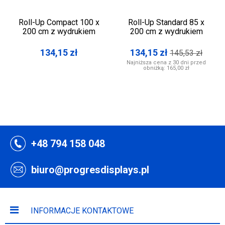
Roll-Up Compact 100 x
Roll-Up Standard 85 x
200 cm z wydrukiem
200 cm z wydrukiem
134,15
zł
134,15
zł
145,53
zł
Najniższa cena z 30 dni przed
obniżką:
165,00 zł
+48 794 158 048
biuro@progresdisplays.pl
INFORMACJE KONTAKTOWE