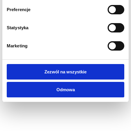
Aluminiowa konstrukcja
Ocynkowane plecy sprawiają, że produkt jest niezwykle
Preferencje
wytrzymały i stabilny.
Do stosowania na zewnątrz lub wewnątrz.
Statystyka
Folia ochronna UV
Profil ramki 25mm.
Umożliwia zamontowanie plakatu w rozmiarze A2.
Marketing
Waga 7 kg.
Solidny i wytrzymały.
Dwustronna rama zatrzaskowa.
Zezwól na wszystkie
Istnieje możliwość zamówienia u nas plakatów do
oferowanego potykacza. W razie zainteresowania prosimy
Odmowa
o kontakt.