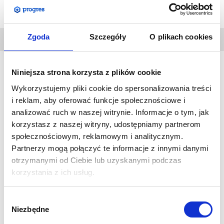
Zgoda
Szczegóły
O plikach cookies
DANE
TECHNICZNE
Niniejsza strona korzysta z plików cookie
Potykacz OWZ to trwała i solidna konstrukcja, w całości
Wykorzystujemy pliki cookie do spersonalizowania treści
wykonana z metalu. Również plecy potykacza to
i reklam, aby oferować funkcje społecznościowe i
galwanizowana, stalowa płyta. Dzięki temu, potykacz może
analizować ruch w naszej witrynie. Informacje o tym, jak
być stosowany na zewnątrz, ale w ograniczonych warunkach
korzystasz z naszej witryny, udostępniamy partnerom
społecznościowym, reklamowym i analitycznym.
siły wiatru. Plakat zatrzaskiwany jest na zasadzie ramki OWZ.
Partnerzy mogą połączyć te informacje z innymi danymi
Gruba osłona przykrywająca plakat posiada filtr UV, który
otrzymanymi od Ciebie lub uzyskanymi podczas
zabezpiecza wydruk przed utratą kolorów pod wpływem
korzystania z ich usług.
promieni słonecznych. Profil ramki: 25 mm.
Wybór
SPECYFIKACJA:
Niezbędne
zgody
Znakomita jakość w stosunku do ceny.