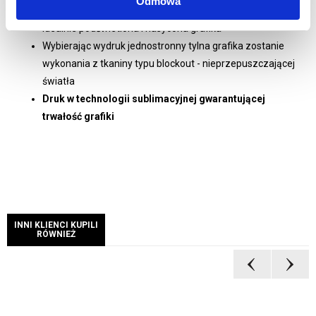
Odmowa
260g/m2
Idealnie podświetlona i nasycona grafika
Wybierając wydruk jednostronny tylna grafika zostanie
wykonania z tkaniny typu blockout - nieprzepuszczającej
światła
Druk w technologii sublimacyjnej
gwarantującej
trwałość grafiki
INNI KLIENCI KUPILI
RÓWNIEŻ