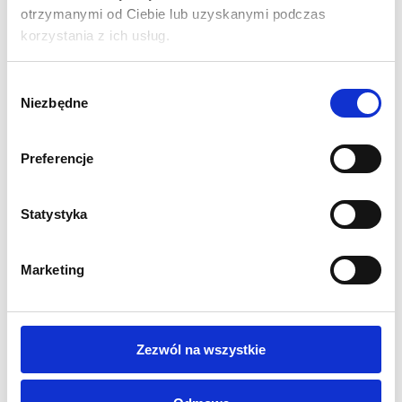
Wymiar fizyczny ścianki w mm: 2000 (wys.) x 2000
otrzymanymi od Ciebie lub uzyskanymi podczas
(szer.) x 400 (gł)
korzystania z ich usług.
Aluminiowy profil 100 mm malowany proszkowo na
kolor biały
Wybór
Grafika jednostronna lub dwustronna do wyboru
Niezbędne
zgody
Grafika mocowana za pomocą silikonowego obszycia
Szybki montaż bez narzędzi
Preferencje
Stopy stabilizujące w zestawie
Diody 6500K (białe) LED
Żywotność diod do 50 000 godzin
Statystyka
Moc 160W
Zasilacz w zestawie
Marketing
Ramy mocowane za pomocą dedykowanych zaczepów
Torba transportowa z przegrodami w zestawie
Waga całego systemu: 17 kg
Gwarancja 12 miesięcy
Zezwól na wszystkie
WYDRUK:
Grafika do podświetleń drukowana na Poliester Backlit