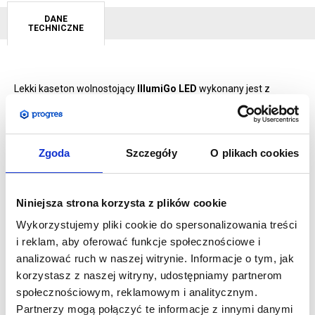
DANE
TECHNICZNE
Lekki kaseton wolnostojący
IllumiGo LED
wykonany jest z
białych profili. Montaż odbywa się bez użycia narzędzi dzięki
czemu możemy rozpocząć prezentację w szybki sposób.
Dostarczany jest dedykowanym opakowaniu z przegrodami
Zgoda
Szczegóły
O plikach cookies
zabezpieczającymi w trakcie transportu
Nasze kasetony to bardzo dobre rozwiązanie dla miejsc użytku
Niniejsza strona korzysta z plików cookie
publicznego - muzeów, teatrów, banków czy galerii
Wykorzystujemy pliki cookie do spersonalizowania treści
handlowych. Taki rodzaj przekazywania informacji to podwójny
i reklam, aby oferować funkcje społecznościowe i
sukces. Z jednej strony nieustannie przyciąga uwagę, z drugiej
analizować ruch w naszej witrynie. Informacje o tym, jak
jest niebywale energooszczędny.
korzystasz z naszej witryny, udostępniamy partnerom
społecznościowym, reklamowym i analitycznym.
SPECYFIKACJA:
Partnerzy mogą połączyć te informacje z innymi danymi