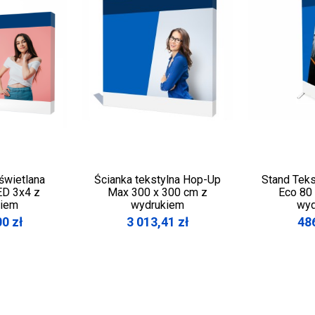
świetlana
Ścianka tekstylna Hop-Up
Stand Teks
ED 3x4 z
Max 300 x 300 cm z
Eco 80
kiem
wydrukiem
wyd
00
zł
3 013,41
zł
48