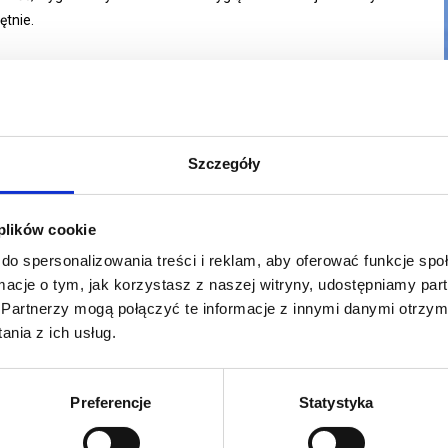
ętnie.
020 (szer.) x 205 (gł.)
Szczegóły
 plików cookie
do spersonalizowania treści i reklam, aby oferować funkcje sp
ormacje o tym, jak korzystasz z naszej witryny, udostępniamy p
Partnerzy mogą połączyć te informacje z innymi danymi otrzym
nia z ich usług.
Preferencje
Statystyka
y materiał do rollupów z matowym wykończeniem z lekko