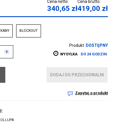
Cena netto:
Cena brutto:
340,65
zł
419,00
zł
EKANY
BLOCKOUT
Produkt:
DOSTĘPNY
+
WYSYŁKA
DO 24 GODZIN
DODAJ DO PRZECHOWALNI
Zapytaj o produkt
:
ROLLUPA