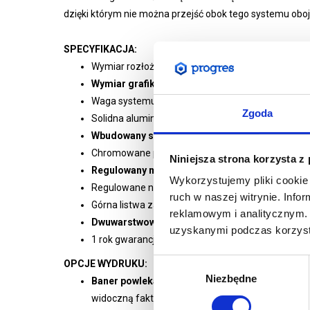
dzięki którym nie można przejść obok tego systemu oboj
SPECYFIKACJA:
Wymiar rozłożonego systemu w mm: 2220 (wys.) x 1
Wymiar grafiki w mm: 2200 (wys.) x 1000 (szer.)
Waga systemu wraz z grafiką: 3,5 kg
Zgoda
Solidna aluminiowa kaseta poddana anodowaniu
Wbudowany system szybkiej wymiany grafik
Chromowane plastikowe wykończenie kasety
Niniejsza strona korzysta z
Regulowany maszt teleskopowy
Wykorzystujemy pliki cookie 
Regulowane nóżki w przedniej części kasety
ruch w naszej witrynie. Inf
Górna listwa zatrzaskowa
reklamowym i analitycznym. 
Dwuwarstwowa torba z zapięciem po długości
uzyskanymi podczas korzysta
1 rok gwarancji
Wybór
OPCJE WYDRUKU:
Niezbędne
zgody
Baner powlekany 510g/m2 druk UV -
standardow
widoczną fakturą