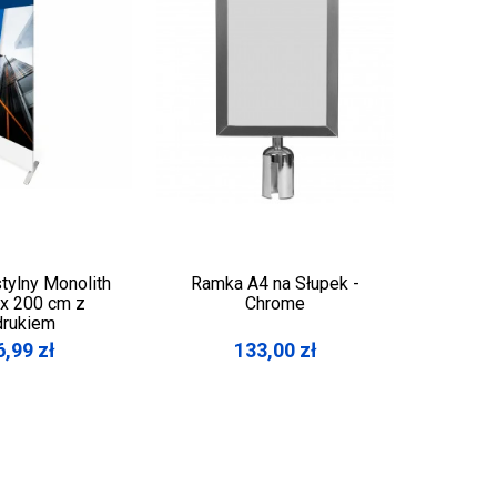
tylny Monolith
Ramka A4 na Słupek -
Zaplecz
 x 200 cm z
Chrome
rukiem
6,99
zł
133,00
zł