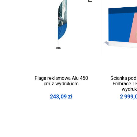
Flaga reklamowa Alu 450
Ścianka pod
cm z wydrukiem
Embrace L
wydru
243,09
zł
2 999,