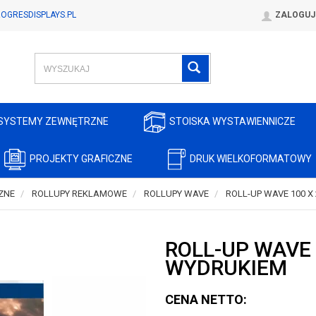
OGRESDISPLAYS.PL
ZALOGUJ
SYSTEMY ZEWNĘTRZNE
STOISKA WYSTAWIENNICZE
PROJEKTY GRAFICZNE
DRUK WIELKOFORMATOWY
ZNE
ROLLUPY REKLAMOWE
ROLLUPY WAVE
ROLL-UP WAVE 100 X
ROLL-UP WAVE 
WYDRUKIEM
CENA NETTO: