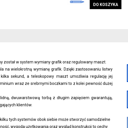
DO KOSZYKA
ny został w system wymiany grafik oraz regulowany maszt.
na wielokrotną wymianę grafik. Dzięki zastosowaniu listwy
 kilka sekund, a teleskopowy maszt umożliwia regulację jej
minium wraz ze srebrnymi boczkami to z kolei pewność dużej
lidną, dwuwarstwową torbą z długim zapięciem gwarantują,
gających klientów.
u kilku tych systemów obok siebie może stworzyć samodzielne
lność, wygoda użytkowania oraz wygląd konstrukcji to cechy