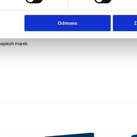
y do roll-upów o gładkiej matowej powierzchni z przekładką
Odmowa
Z
olorowe, drukowane cyfrowo w technologii UV LED w
ejskich marek.