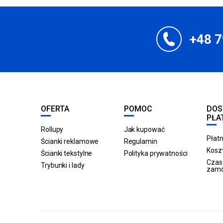
+48 7
OFERTA
POMOC
DOS
PŁA
Rollupy
Jak kupować
Płatn
Ścianki reklamowe
Regulamin
Koszt
Ścianki tekstylne
Polityka prywatności
Czas 
Trybunki i lady
zam