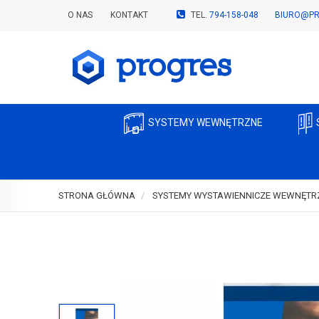
O NAS
KONTAKT
TEL.
794-158-048
BIURO@PR
SYSTEMY WEWNĘTRZNE
STRONA GŁÓWNA
SYSTEMY WYSTAWIENNICZE WEWNĘTR