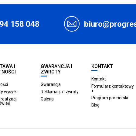
94 158 048
biuro@progres
TAWA I
GWARANCJA I
KONTAKT
TNOŚCI
ZWROTY
Kontakt
ości
Gwarancja
Formularz kontaktowy
y wysyłki
Reklamacja i zwroty
Program partnerski
realizacji
Galeria
ówień
Blog