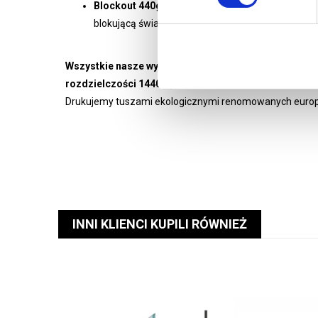
Blockout 440g/m2 druk UV
- materiał dedykowan
blokującą światło, grafika nie zawija się na bokach
Wszystkie nasze wydruki są wysokiej jakości, pełnok
rozdzielczości 1440 dpi
.
Drukujemy tuszami ekologicznymi renomowanych europ
INNI KLIENCI KUPILI RÓWNIEŻ