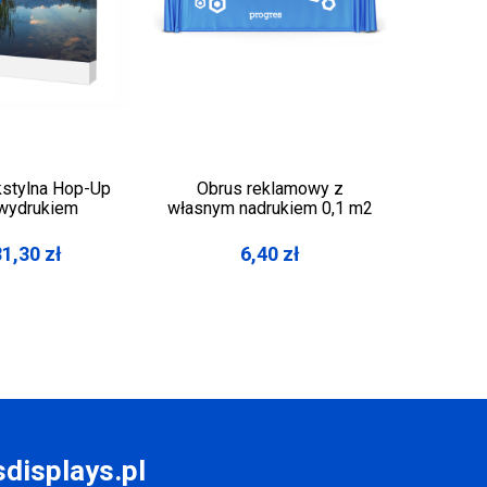
kstylna Hop-Up
Obrus reklamowy z
Roll-Up 
 wydrukiem
własnym nadrukiem 0,1 m2
x 200
81,30
zł
6,40
zł
displays.pl