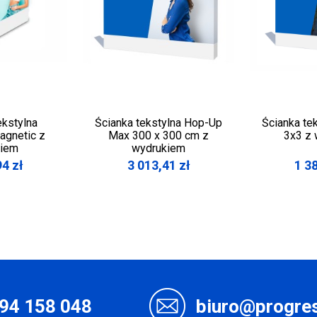
ekstylna
Ścianka tekstylna Hop-Up
Ścianka te
agnetic z
Max 300 x 300 cm z
3x3 z
kiem
wydrukiem
94
zł
3 013,41
zł
1 3
94 158 048
biuro@progres