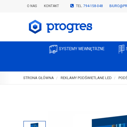
O NAS
KONTAKT
TEL.
794-158-048
BIURO@PR
SYSTEMY WEWNĘTRZNE
STRONA GŁÓWNA
REKLAMY PODŚWIETLANE LED
POD