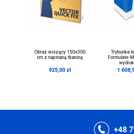
Obraz wiszący 150x300
Trybunka t
cm z napinaną tkaniną
Formulate M
wydru
925,00
zł
1 608,
+48 7