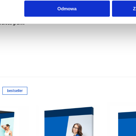
stanie wykonania z białej tkaniny typu blockout -
Odmowa
Z
ałość grafiki