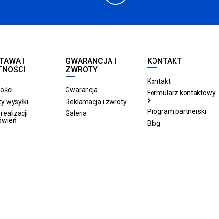
TAWA I
GWARANCJA I
KONTAKT
TNOŚCI
ZWROTY
Kontakt
ości
Gwarancja
Formularz kontaktowy
y wysyłki
Reklamacja i zwroty
Program partnerski
realizacji
Galeria
ówień
Blog