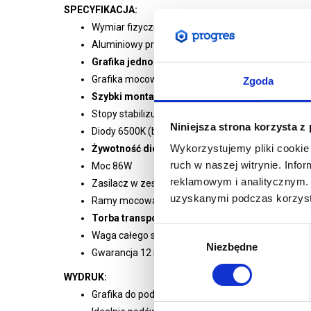
SPECYFIKACJA:
Wymiar fizyczny ścianki w mm: 2300 (wys.) x 1000 (
Aluminiowy profil anodowany 80 mm
Grafika jednostronna lub dwustronna do wybor
Grafika mocowana za pomocą silikonowego obszy
Zgoda
Szybki montaż bez narzędzi
Stopy stabilizujące w zestawie
Niniejsza strona korzysta z
Diody 6500K (białe) LED
Wykorzystujemy pliki cookie 
Żywotność diod do 50 000 godzin
ruch w naszej witrynie. Inf
Moc 86W
reklamowym i analitycznym. 
Zasilacz w zestawie
uzyskanymi podczas korzysta
Ramy mocowane za pomocą dedykowanych zac
Torba transportowa z przegrodami w zestawie
Wybór
Waga całego systemu: 11 kg
Niezbędne
zgody
Gwarancja 12 miesięcy
WYDRUK:
Grafika do podświetleń drukowana na Poliester B