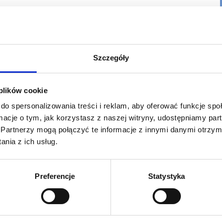
szer.) x 400 (gł)
u
cia
Szczegóły
 plików cookie
do spersonalizowania treści i reklam, aby oferować funkcje sp
ormacje o tym, jak korzystasz z naszej witryny, udostępniamy p
Partnerzy mogą połączyć te informacje z innymi danymi otrzym
nia z ich usług.
zepów
Preferencje
Statystyka
acklit 260g/m2