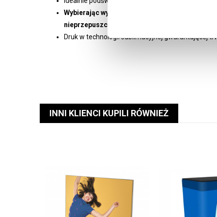
Idealnie podświetlona i nasycona grafika
Wybierając wydruk jednostronny tylna grafika zo
nieprzepuszczającej światła
Druk w technologii sublimacyjnej
gwarantującej trw
INNI KLIENCI KUPILI RÓWNIEŻ