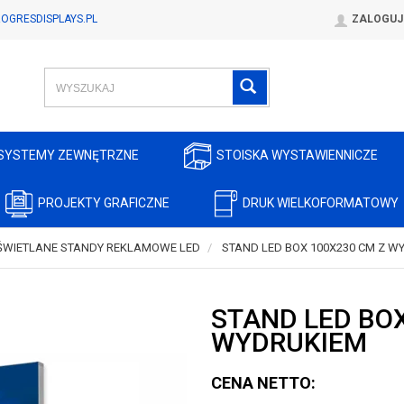
OGRESDISPLAYS.PL
ZALOGUJ
SYSTEMY ZEWNĘTRZNE
STOISKA WYSTAWIENNICZE
PROJEKTY GRAFICZNE
DRUK WIELKOFORMATOWY
ŚWIETLANE STANDY REKLAMOWE LED
STAND LED BOX 100X230 CM Z W
STAND LED BOX
WYDRUKIEM
CENA NETTO: