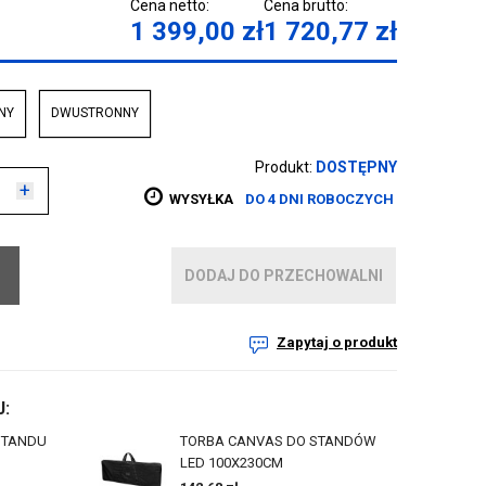
Cena netto:
Cena brutto:
1 399,00
zł
1 720,77
zł
NY
DWUSTRONNY
Produkt:
DOSTĘPNY
+
WYSYŁKA
DO 4 DNI ROBOCZYCH
DODAJ DO PRZECHOWALNI
Zapytaj o produkt
:
STANDU
TORBA CANVAS DO STANDÓW
LED 100X230CM