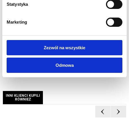
Niepowtarzalne przedstawienie grafiki
Statystyka
Oznaczenie poszczególnych elementów dla łatwego
montażu
Marketing
Szybki i łatwy montaż bez użycia narzędzi
Możliwość szybkiej wymiany grafiki
Stalowa podstawa
Materiałowa torba transportowa w zestawie
Zezwól na wszystkie
Waga 8,5 kg
Odmowa
INNI KLIENCI KUPILI
RÓWNIEŻ