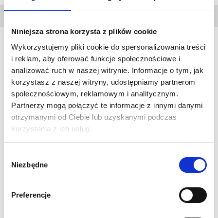
DANE
TECHNICZNE
Niniejsza strona korzysta z plików cookie
Wykorzystujemy pliki cookie do spersonalizowania treści
i reklam, aby oferować funkcje społecznościowe i
Formulate Monolit
to system z lekkiego aluminium z
analizować ruch w naszej witrynie. Informacje o tym, jak
elegancką stalową podstawą, który pozwoli stworzyć idealne
korzystasz z naszej witryny, udostępniamy partnerom
tło niezależnie od miejsca i powierzchni. Dzięki zastosowaniu
społecznościowym, reklamowym i analitycznym.
specjalnego, rozciągliwego materiału, grafika doskonale
Partnerzy mogą połączyć te informacje z innymi danymi
układa się na systemie, tworząc niepowtarzalną, harmonijną
otrzymanymi od Ciebie lub uzyskanymi podczas
całość.
korzystania z ich usług.
Specyfikacja:
Wybór
Wymiar fizyczny w mm: 2380 (wys.) x 1200 (szer.) x 300
Niezbędne
zgody
(gł.)
Wydruk sublimacyjny 1440 dpi na tkaninie poliestrowej
Preferencje
Display Stretch 230g
Solidna 32mm aluminiowa rama