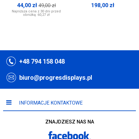
44,00
zł
198,00
zł
49,00
zł
Najniższa cena z 30 dni przed
obniżką:
60,27 zł
+48 794 158 048
biuro@progresdisplays.pl
INFORMACJE KONTAKTOWE
ZNAJDZIESZ NAS NA