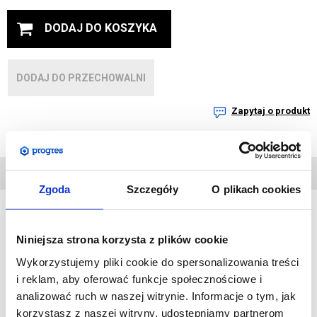
DODAJ DO KOSZYKA
DODAJ DO PRZECHOWALNI
Zapytaj o produkt
DANE
TECHNICZNE
Zgoda
Szczegóły
O plikach cookies
Niniejsza strona korzysta z plików cookie
Ten drewniany potykacz świetnie sprawdzi się w gastronomii,
przestrzeniach handlowych oraz wszędzie tam gdzie trzeba
Wykorzystujemy pliki cookie do spersonalizowania treści
często zmieniać pojawiające się na nim informacje.
i reklam, aby oferować funkcje społecznościowe i
Powierzchnia do pisania wykonana jest z tablicy kredowej,
analizować ruch w naszej witrynie. Informacje o tym, jak
którą można łatwo czyścić. Produkt jest uniwersalny i
korzystasz z naszej witryny, udostępniamy partnerom