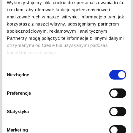
Wykorzystujemy pliki cookie do spersonalizowania treści
chroni przed przypadkowym złożeniem,
i reklam, aby oferować funkcje społecznościowe i
a nogi zabezpieczone są gumowymi nakładkami chroniącymi
analizować ruch w naszej witrynie. Informacje o tym, jak
powierzchnię przed zarysowaniem, a stół przed
korzystasz z naszej witryny, udostępniamy partnerom
przesuwaniem się. Rama wykonana jest ze stali malowanej
społecznościowym, reklamowym i analitycznym.
proszkowo.
Partnerzy mogą połączyć te informacje z innymi danymi
otrzymanymi od Ciebie lub uzyskanymi podczas
SPECYFIKACJA:
korzystania z ich usług.
Wymiar blatu: fi 80 cm
Wysokość stołu: 109 cm
Wybór
Waga systemu: 8 kg
Niezbędne
zgody
Grubość blatu: 4,3 cm
Wymiar w opakowaniu indywidulanym: 136 x 81 x 6 cm
Preferencje
Solidna konstrukcja malowana proszkowo
Średnica rurki stelaża 2,5 cm
1 rok gwarancji
Statystyka
OPCJONALNIE DOSTĘPNE:
Obrus w kolorze czarnym lub białym
Marketing