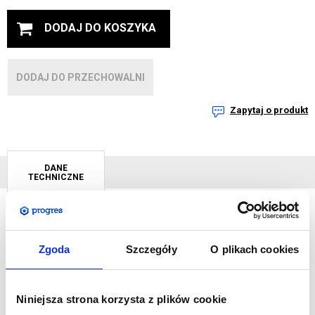
DODAJ DO KOSZYKA
DODAJ DO PRZECHOWALNI
Zapytaj o produkt
DANE
TECHNICZNE
Wysoki stół koktajlowy, przeznaczony do eventów na stojąco.
Zgoda
Szczegóły
O plikach cookies
Doskonałe rozwiązanie na bankiety, eventy promocyjne i targi.
Blat wykonany z bardzo trwałego polietylenu. Średnica blatu to
80 cm. Stół składa się na płasko, co ułatwia transport
Niniejsza strona korzysta z plików cookie
i oszczędza miejsce przy magazynowaniu. Dodatkowe blokada