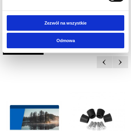
Obrus z dedykowanym wydrukiem
Zezwól na wszystkie
Odmowa
INNI KLIENCI KUPILI
RÓWNIEŻ