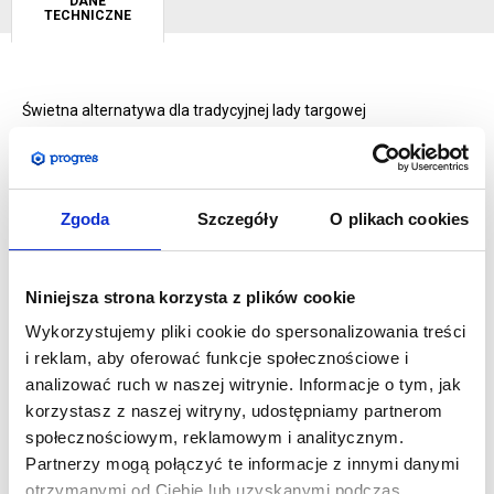
DANE
TECHNICZNE
Świetna alternatywa dla tradycyjnej lady targowej
czy recepcyjnej. Podświetlana, dwustronna, przenośna
i niezwykle prosta w obsłudze - to główne zalety tego systemu.
Trybunka została wykonana z mocnego aluminium
Zgoda
Szczegóły
O plikach cookies
anodowanego, co gwarantuje jej wysoką jakość oraz długi czas
użytkowania. Jej złożenie nie wymaga użycia narzędzi
i zajmuje dosłownie kilka sekund. Mocowanie grafiki za
Niniejsza strona korzysta z plików cookie
pomocą taśmy silikonowej to z kolei pewność błyskawicznego
Wykorzystujemy pliki cookie do spersonalizowania treści
i prostego montażu wydruku. Dzięki wmontowanym żarówkom
i reklam, aby oferować funkcje społecznościowe i
LED cała trybunka jest idealnie doświetlona i z daleka zwraca
analizować ruch w naszej witrynie. Informacje o tym, jak
uwagę przechodniów.
korzystasz z naszej witryny, udostępniamy partnerom
społecznościowym, reklamowym i analitycznym.
SPECYFIKACJA:
Partnerzy mogą połączyć te informacje z innymi danymi
Wymiar fizyczny lady w mm: 1030 (wys.) x 1080 (szer.) x
otrzymanymi od Ciebie lub uzyskanymi podczas