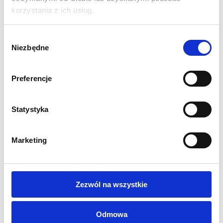
295 (gł)
korzystania z ich usług.
Aluminiowy profil anodowany 80 mm
Grafika jednostronna lub dwustronna do wyboru
Wybór
Grafika mocowana za pomocą silikonowego obszycia
Niezbędne
zgody
Szybki montaż bez narzędzi
Stopy stabilizujące w zestawie
Diody 6500K (białe) LED
Preferencje
Żywotność diod do 50 000 godzin
Moc 20W
Statystyka
Zasilacz w zestawie
Ramy mocowane za pomocą dedykowanych zaczepów
Torba transportowa z przegrodami w zestawie
Marketing
Waga całego systemu: 8 kg
Gwarancja 12 miesięcy
WYDRUK:
Zezwól na wszystkie
Grafika do podświetleń drukowana na Poliester Backlit
260g/m2
Odmowa
Idealnie podświetlona i nasycona grafika