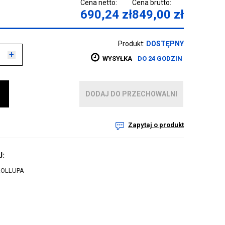
Cena netto:
Cena brutto:
690,24
zł
849,00
zł
Produkt:
DOSTĘPNY
+
WYSYŁKA
DO 24 GODZIN
DODAJ DO PRZECHOWALNI
Zapytaj o produkt
:
ROLLUPA