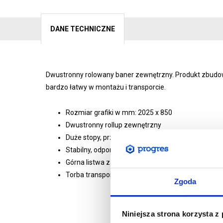
DANE TECHNICZNE
Dwustronny rolowany baner zewnętrzny. Produkt zbudowa
bardzo łatwy w montażu i transporcie.
Rozmiar grafiki w mm: 2025 x 850
Dwustronny rollup zewnętrzny
Duże stopy, przymocowywane do podłoża za pomo
Stabilny, odporny na wiatr do 38 km/h
Górna listwa zatrzaskowa
Torba transportowa, śledzie w zestawie
Zgoda
Niniejsza strona korzysta z