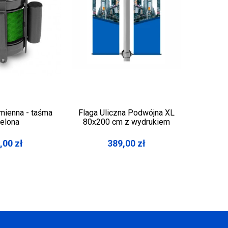
mienna - taśma
Flaga Uliczna Podwójna XL
Par
ielona
80x200 cm z wydrukiem
nadru
,00
zł
389,00
zł