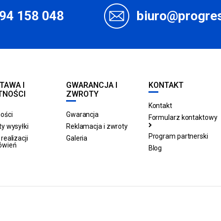
94 158 048
biuro@progres
TAWA I
GWARANCJA I
KONTAKT
TNOŚCI
ZWROTY
Kontakt
ości
Gwarancja
Formularz kontaktowy
y wysyłki
Reklamacja i zwroty
Program partnerski
realizacji
Galeria
ówień
Blog