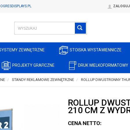
OGRESDISPLAYS.PL
ZALOGUJ
SYSTEMY ZEWNĘTRZNE
STOISKA WYSTAWIENNICZE
PROJEKTY GRAFICZNE
DRUK WIELKOFORMATOWY
ZNE
STANDY REKLAMOWE ZEWNĘTRZNE
ROLLUP DWUSTRONNY THUND
ROLLUP DWUST
210 CM Z WYD
CENA NETTO: