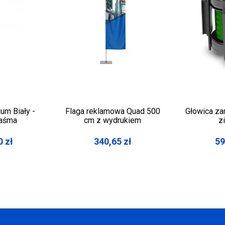
um Biały -
Flaga reklamowa Quad 500
Głowica za
taśma
cm z wydrukiem
z
0
zł
340,65
zł
59