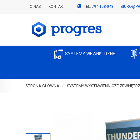
O NAS
KONTAKT
TEL.
794-158-048
BIURO@PR
SYSTEMY WEWNĘTRZNE
STRONA GŁÓWNA
SYSTEMY WYSTAWIENNICZE ZEWNĘTR