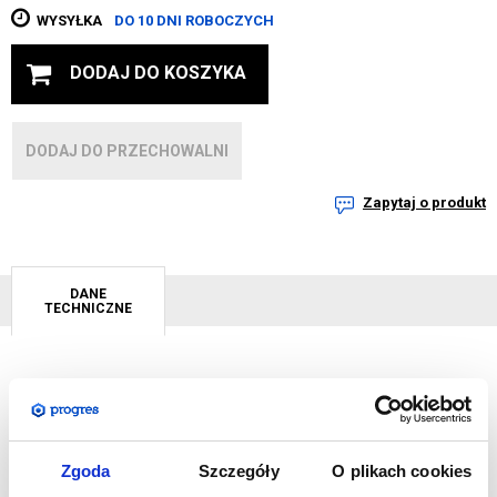
WYSYŁKA
DO 10 DNI ROBOCZYCH
DODAJ DO KOSZYKA
DODAJ DO PRZECHOWALNI
Zapytaj o produkt
DANE
TECHNICZNE
Sporych rozmiarów balony reklamowe to imponująca i
zwracająca na siebie uwagę forma reklamy zewnętrznej.
Wielobarwne nadruki zdecydowanie wyróżniają się na tle
Zgoda
Szczegóły
O plikach cookies
krajobrazu, przyciągają wzrok i zainteresowanie