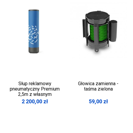
Słup reklamowy
Głowica zamienna -
pneumatyczny Premium
taśma zielona
2,5m z własnym
wydrukiem
2 200,00
zł
59,00
zł