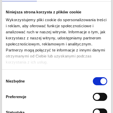
przechodniów. Poprzez swoje wymiary balony są bardzo
czytelne i widoczne nawet z dużych odległości.
Niniejsza strona korzysta z plików cookie
Mimo powyższych cech są kompaktowe i poręczne w
Wykorzystujemy pliki cookie do spersonalizowania treści
transporcie , a także bardzo proste i intuicyjne w rozkładaniu i
i reklam, aby oferować funkcje społecznościowe i
składaniu.
analizować ruch w naszej witrynie. Informacje o tym, jak
korzystasz z naszej witryny, udostępniamy partnerom
Specyfikacja:
społecznościowym, reklamowym i analitycznym.
Wymiar: Wysokość 400 cm, Średnica 350 cm, Średnica
Partnerzy mogą połączyć te informacje z innymi danymi
podstawy 180 cm
otrzymanymi od Ciebie lub uzyskanymi podczas
Materiał to tkanina poliestrowa PCV 230g
korzystania z ich usług.
Druk sublimacyjny
Zasilanie za pomocą zintegrowanego wentylatora
Wybór
wewnętrznego o napięciu 230v przystosowanego do
Niezbędne
zgody
pracy ciągłej
Mocowanie do podłoża za pomocą dołączonych linek
Preferencje
propylenowych i ocynkowanych śledzi
Rozkładanie łatwe i intuicyjne, dzięki załączonej
instrukcji obsługi
Statystyka