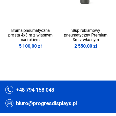
Brama pneumatyczna
Słup reklamowy
prosta 4x3 m z własnym
pneumatyczny Premium
nadrukiem
3m z własnym
wydrukiem
5 100,00
zł
2 550,00
zł
+48 794 158 048
biuro@progresdisplays.pl