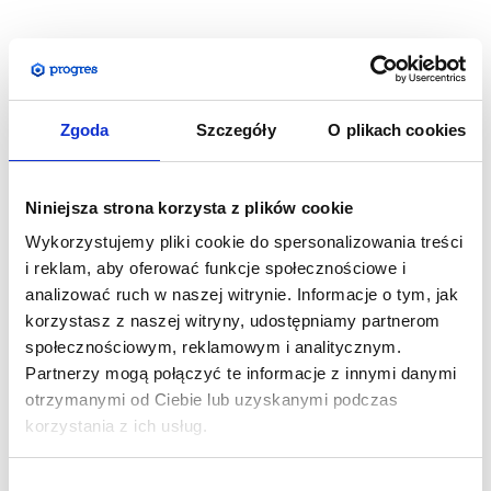
Namiot reklamowy będzie niezawodny na wszystkich
plenerowych wydarzeniach, gdzie ochroni stoisko targowe lub
punkt gastronomiczny, informacyjny itp. przed
Zgoda
Szczegóły
O plikach cookies
słońcem,
opadami oraz wiatrem. Rama namiotu wykonana
jest z lekkiego aluminum, dzięki czemu montaż, transport i
przechowywanie są wyjątkowo wygodne i praktyczne.
Niniejsza strona korzysta z plików cookie
Wykorzystujemy pliki cookie do spersonalizowania treści
Podana cena dotyczy namiotu składającego się z:
i reklam, aby oferować funkcje społecznościowe i
- dachu z wydrukiem
analizować ruch w naszej witrynie. Informacje o tym, jak
- falbany z wydrukiem
korzystasz z naszej witryny, udostępniamy partnerom
- trzech ścian pełnych z wydrukiem jednostronnym
społecznościowym, reklamowym i analitycznym.
-
zadruku powyższych elementów z projektu przesłanego
Partnerzy mogą połączyć te informacje z innymi danymi
przez klienta
otrzymanymi od Ciebie lub uzyskanymi podczas
korzystania z ich usług.
Możliwa dowolna konfiguracja namiotu, do wyboru ściany
pełne/ połściany oraz dowolna konfiguracja zadruku
Wybór