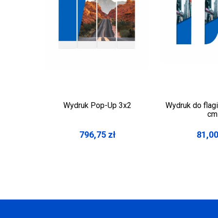
Wydruk Pop-Up 3x2
Wydruk do flag
cm
796,75
zł
81,0