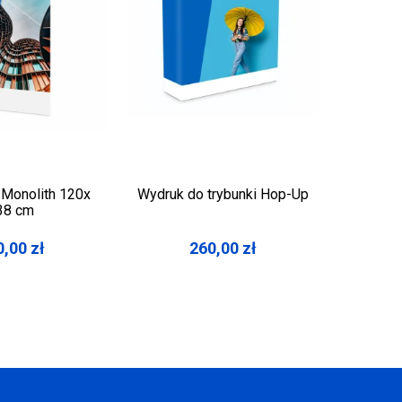
 Monolith 120x
Wydruk do trybunki Hop-Up
Wyd
38 cm
rekl
Łukow
0,00
zł
260,00
zł