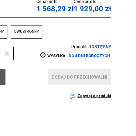
Cena netto:
Cena brutto:
1 568,29
zł
1 929,00
zł
NY
DWUSTRONNY
Produkt:
DOSTĘPNY
+
WYSYŁKA
DO 4 DNI ROBOCZYCH
DODAJ DO PRZECHOWALNI
Zapytaj o produkt