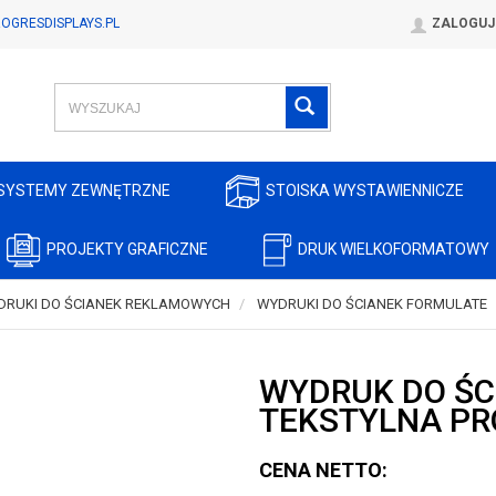
OGRESDISPLAYS.PL
ZALOGUJ
SYSTEMY ZEWNĘTRZNE
STOISKA WYSTAWIENNICZE
PROJEKTY GRAFICZNE
DRUK WIELKOFORMATOWY
DRUKI DO ŚCIANEK REKLAMOWYCH
WYDRUKI DO ŚCIANEK FORMULATE
WYDRUK DO Ś
TEKSTYLNA PR
CENA NETTO: