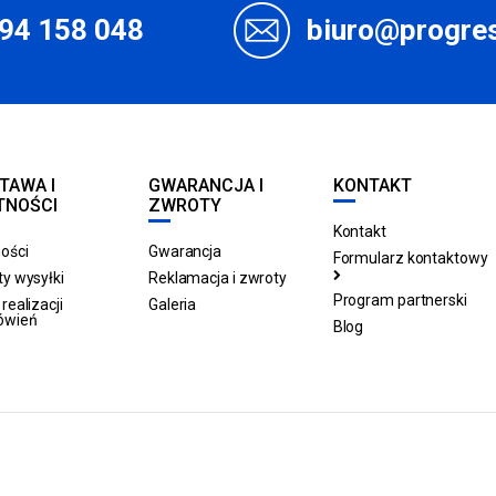
94 158 048
biuro@progres
TAWA I
GWARANCJA I
KONTAKT
TNOŚCI
ZWROTY
Kontakt
ości
Gwarancja
Formularz kontaktowy
y wysyłki
Reklamacja i zwroty
Program partnerski
realizacji
Galeria
ówień
Blog