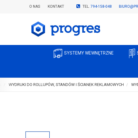
O NAS
KONTAKT
TEL.
794-158-048
BIURO@PR
SYSTEMY WEWNĘTRZNE
A
WYDRUKI DO ROLLUPÓW, STANDÓW I ŚCIANEK REKLAMOWYCH
WY