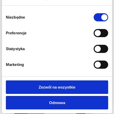
Wydruk grafiki jedno lub dwustronnej w zależności od
wybranej opcji
Wybór
Grafika drukowana metodą sublimacji na tkaninie Display
Niezbędne
zgody
Stretch 230g/m2
Preferencje
Statystyka
INNI KLIENCI KUPILI
RÓWNIEŻ
Marketing
Zezwól na wszystkie
Odmowa