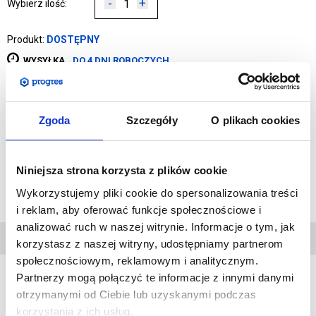
-
+
Wybierz ilość:
Produkt:
DOSTĘPNY
WYSYŁKA
DO 4 DNI ROBOCZYCH
DODAJ DO KOSZYKA
Zgoda
Szczegóły
O plikach cookies
DODAJ DO PRZECHOWALNI
Niniejsza strona korzysta z plików cookie
Zapytaj o produkt
Wykorzystujemy pliki cookie do spersonalizowania treści
i reklam, aby oferować funkcje społecznościowe i
analizować ruch w naszej witrynie. Informacje o tym, jak
DANE
korzystasz z naszej witryny, udostępniamy partnerom
TECHNICZNE
społecznościowym, reklamowym i analitycznym.
Partnerzy mogą połączyć te informacje z innymi danymi
otrzymanymi od Ciebie lub uzyskanymi podczas
WYDRUK:
korzystania z ich usług.