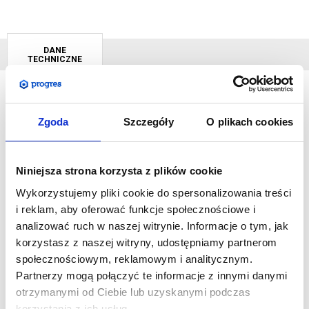
DANE
TECHNICZNE
Zestawy targowe
przygotowaliśmy dla osób, które znają
Zgoda
Szczegóły
O plikach cookies
rozmiary swojego stoiska i chcą otrzymać jego gotową
propozycję. Nasze zestawy wystawiennicze to idealnie
Niniejsza strona korzysta z plików cookie
skomponowane stanowiska przygotowane do prezentacji
firmy na targach oraz wszelkiego rodzaju imprezach czy
Wykorzystujemy pliki cookie do spersonalizowania treści
eventach promocyjnych. Montaż jest bardzo prosty i nie
i reklam, aby oferować funkcje społecznościowe i
wymaga użycia dodatkowych narzędzi.
analizować ruch w naszej witrynie. Informacje o tym, jak
Cechuje nas elastyczność, więc jeśli jakiś zestaw przypadł Ci do
korzystasz z naszej witryny, udostępniamy partnerom
gustu, lecz chciałbyś dokonać w nim modyfikacji napisz do nas,
społecznościowym, reklamowym i analitycznym.
chętnie przygotujemy indywidualną wycenę w oparciu o Twoje
Partnerzy mogą połączyć te informacje z innymi danymi
potrzeby.
otrzymanymi od Ciebie lub uzyskanymi podczas
korzystania z ich usług.