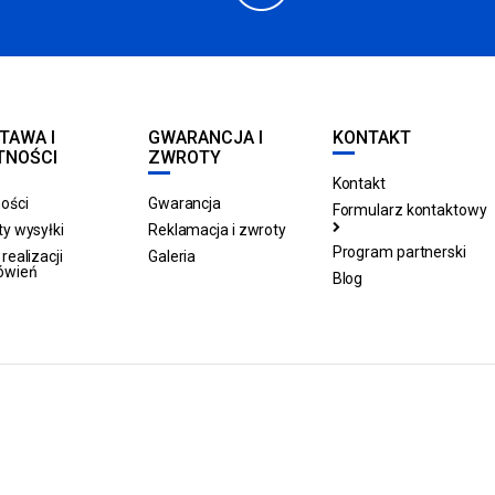
TAWA I
GWARANCJA I
KONTAKT
TNOŚCI
ZWROTY
Kontakt
ości
Gwarancja
Formularz kontaktowy
y wysyłki
Reklamacja i zwroty
Program partnerski
realizacji
Galeria
ówień
Blog