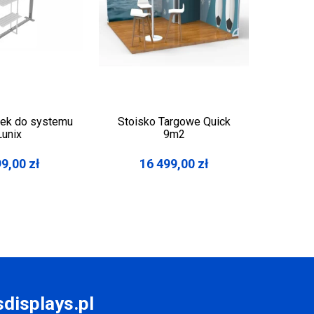
łek do systemu
Stoisko Targowe Quick
Stoisko
Lunix
9m2
18
99,00
zł
16 499,00
zł
1
displays.pl