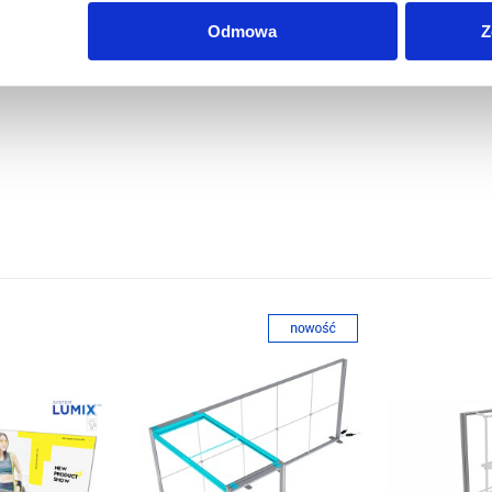
Odmowa
Z
rowe, drukowane cyfrowo w rozdzielczości 1440 dpi.