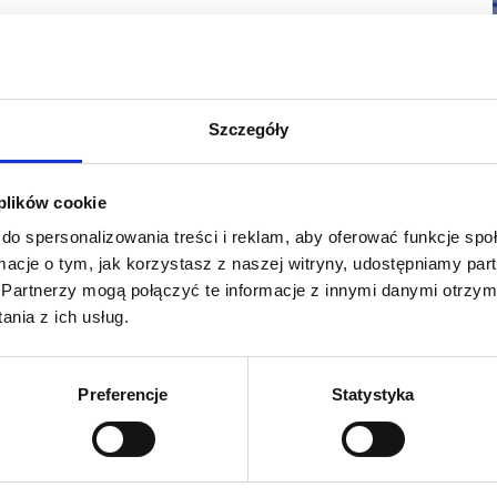
grafiką jednostronną
tronną
ką
dnostronną
Szczegóły
awie.
 plików cookie
ałych aluminiowych rur o średnicy 32mm. Na szkietet
do spersonalizowania treści i reklam, aby oferować funkcje sp
lnie dopasowuje się do kształtu systemu. Składanie odbywa się
ormacje o tym, jak korzystasz z naszej witryny, udostępniamy p
Partnerzy mogą połączyć te informacje z innymi danymi otrzym
600 (gl.)
nia z ich usług.
700 (gl.)
x 530(gł.)
Preferencje
Statystyka
wys) x 3000 (śr.)
ublimacji na materiale Display Stretch 260g/m2