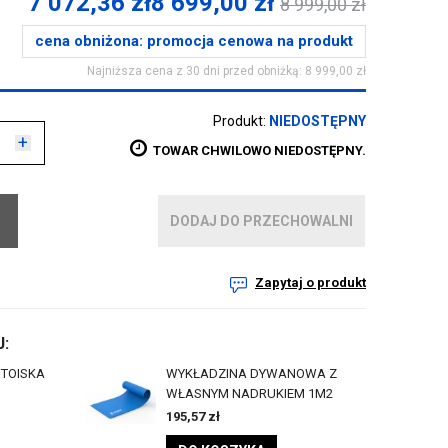
7 072,36
zł
8 699,00
zł
8 999,00
zł
cena obniżona:
promocja cenowa na produkt
Najniższa cena z 30 dni przed obniżką: 8 999,00 zł
Produkt:
NIEDOSTĘPNY
+
TOWAR CHWILOWO NIEDOSTĘPNY.
DODAJ DO PRZECHOWALNI
Zapytaj o produkt
:
STOISKA
WYKŁADZINA DYWANOWA Z
WŁASNYM NADRUKIEM 1M2
195,57
zł