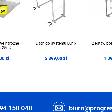
we narożne
Dach do systemu Lunix
Zestaw pó
x 25m2
,00
zł
2 399,00
zł
1 0
94 158 048
biuro@progres