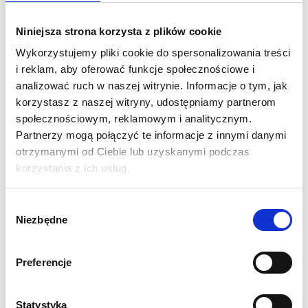
Seria Vector
oferuje wszechstronne i adaptowalne
Niniejsza strona korzysta z plików cookie
rozwiązanie dla każdego wydarzenia, zwłaszcza dla małych i
Wykorzystujemy pliki cookie do spersonalizowania treści
średnich stoisk wystawienniczych. System ramowy Vector z
i reklam, aby oferować funkcje społecznościowe i
poszyciem z naciągniętej tkaniny jest skalowalny,
analizować ruch w naszej witrynie. Informacje o tym, jak
rekonfigurowalny i niezwykle mobilny dzięki gamie
korzystasz z naszej witryny, udostępniamy partnerom
standardowych modułów dostępnych w kilku kształtach i
społecznościowym, reklamowym i analitycznym.
rozmiarach.
Partnerzy mogą połączyć te informacje z innymi danymi
otrzymanymi od Ciebie lub uzyskanymi podczas
W skład zestawu wchodzą:
dwa moduły 200 cm, moduł
korzystania z ich usług.
zaplecza z drzwiami, dwie stopy satabilizujące, dedykowane
torby transportowe.
Podłoga nie jest elementem wyposażenia i
Wybór
nie wchodzi w skład stoiska.
Niezbędne
zgody
SPECYFIKACJA:
Preferencje
Wymiar fizyczny stoiska w mm: 2500 (wys.) x 3000
(szer.) x 3000 (gł.)
Ramy Vector wykonane z profili aluminiowych
Statystyka