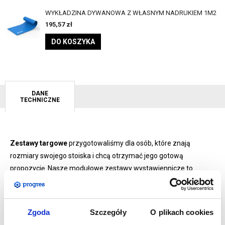
WYKŁADZINA DYWANOWA Z WŁASNYM NADRUKIEM 1M2
195,57
zł
DO KOSZYKA
DANE
TECHNICZNE
Zestawy targowe
przygotowaliśmy dla osób, które znają
rozmiary swojego stoiska i chcą otrzymać jego gotową
propozycję. Nasze modułowe zestawy wystawiennicze to
idealnie skomponowane stanowiska przygotowane do
prezentacji firmy na targach oraz wszelkiego rodzaju
imprezach czy eventach promocyjnych. Montaż jest bardzo
Zgoda
Szczegóły
O plikach cookies
prosty i nie wymaga użycia dodatkowych narzędzi.