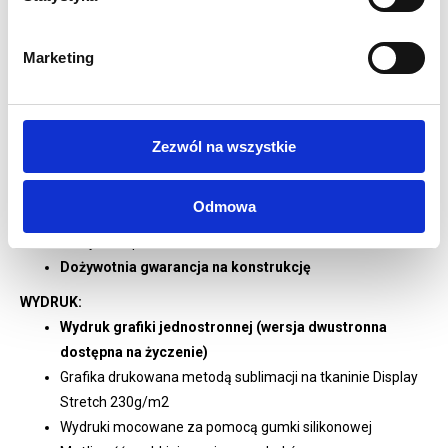
anodowanych 50mm
Oznaczenie poszczególnych elementów dla szybkiego
Marketing
montażu
Montaż beznarzędziowy. Klucz imbusowy dołączony do
zestawu
Lada Formulate Magnetic
Zezwól na wszystkie
2 dedykowane półki na produkty itp.
Zamykane zaplecze w rozmiarze 100x100 cm
Odmowa
Możliwość szybkiej zmiany ustawień stoiska
Torby transportowe w zestawie
Dożywotnia gwarancja na konstrukcję
WYDRUK:
Wydruk grafiki jednostronnej (wersja dwustronna
dostępna na życzenie)
Grafika drukowana metodą sublimacji na tkaninie Display
Stretch 230g/m2
Wydruki mocowane za pomocą gumki silikonowej