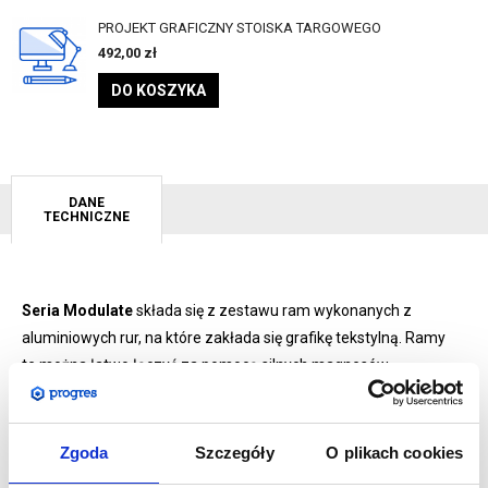
PROJEKT GRAFICZNY STOISKA TARGOWEGO
492,00
zł
DO KOSZYKA
DANE
TECHNICZNE
Seria Modulate
składa się z zestawu ram wykonanych z
aluminiowych rur, na które zakłada się grafikę tekstylną. Ramy
te można łatwo łączyć za pomocą silnych magnesów
umieszczonych wewnątrz każdej konstrukcji.
System
MagLink
, dzięki silnym magnesom pracującym w promieniu
360°, sprawia, że ramy Modulate łączy się ze sobą w bardzo
Zgoda
Szczegóły
O plikach cookies
łatwy sposób bez użycia jakichkolwiek zewnętrznych