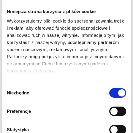
łączników.
Niniejsza strona korzysta z plików cookie
Każdy element serii
Modulate
został zaprojektowany tak, aby
Wykorzystujemy pliki cookie do spersonalizowania treści
maksymalnie ułatwić jego użytkowanie: ponumerowane
i reklam, aby oferować funkcje społecznościowe i
elementy, połączenie typu bungee oraz montaż stóp bez
analizować ruch w naszej witrynie. Informacje o tym, jak
narzędzi. Dzięki temu
złożenie systemu Modulate jest
korzystasz z naszej witryny, udostępniamy partnerom
dziecinnie proste i pozwala na zmianę konfiguracji stoiska
społecznościowym, reklamowym i analitycznym.
w ciągu kilku sekund.
Partnerzy mogą połączyć te informacje z innymi danymi
otrzymanymi od Ciebie lub uzyskanymi podczas
korzystania z ich usług.
W skład zestawu wchodzą:
trzy moduły 200 cm, trzy moduły
80 cm, moduł 100 cm, moduł Slope, moduł drzwi, lada
wystawiennicza oraz dedykowane torby transportowe.
Wybór
Niezbędne
Podłoga nie jest elementem wyposażenia i nie wchodzi w
zgody
skład stoiska.
Preferencje
SPECYFIKACJA:
Wymiar fizyczny stoiska w mm: 2400 (wys.) x 4860
Statystyka
(szer.) x 3040 (gł.)