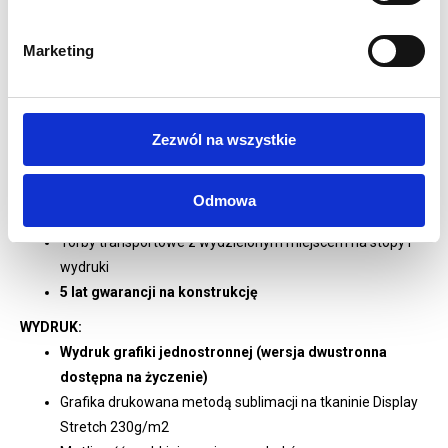
System Modulate wykonany jest z aluminiowych rur o
średnicy 30mm
Marketing
Oznaczenie poszczególnych elementów dla szybkiego
montażu
Każdy element z intuicyjnym oznakowaniem
Zezwól na wszystkie
ułatwiającym montaż
Lada Formulate Magnetic z wydrukiem
Montaż beznarzędziowy dzięki systemowi Maglink 360°
Odmowa
Możliwość szybkiej zmiany ustawień stoiska
Torby transportowe z wydzielonym miejscem na stopy i
wydruki
5 lat gwarancji na konstrukcję
WYDRUK:
Wydruk grafiki jednostronnej (wersja dwustronna
dostępna na życzenie)
Grafika drukowana metodą sublimacji na tkaninie Display
Stretch 230g/m2