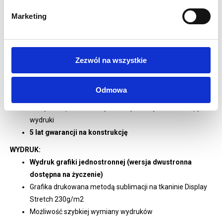
średnicy 30mm
Marketing
Oznaczenie poszczególnych elementów dla szybkiego
montażu
Każdy element z intuicyjnym oznakowaniem
ułatwiającym montaż
Zezwól na wszystkie
Lada Formuate Magnetic z wydrukiem
Montaż beznarzędziowy dzięki systemowi Maglink 360°
Odmowa
Możliwość szybkiej zmiany ustawień stoiska
Torby transportowe z wydzielonym miejscem na stopy i
wydruki
5 lat gwarancji na konstrukcję
WYDRUK:
Wydruk grafiki jednostronnej (wersja dwustronna
dostępna na życzenie)
Grafika drukowana metodą sublimacji na tkaninie Display
Stretch 230g/m2
Możliwość szybkiej wymiany wydruków