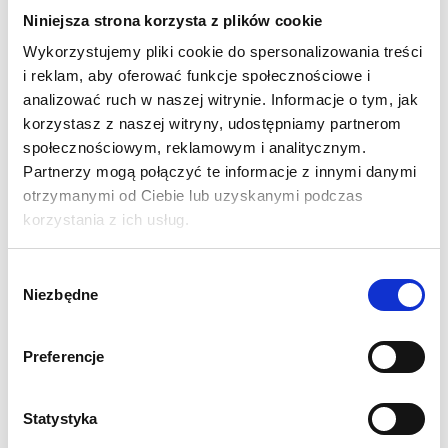
łączników.
Niniejsza strona korzysta z plików cookie
Wykorzystujemy pliki cookie do spersonalizowania treści
Każdy element serii
Modulate
został zaprojektowany tak, aby
i reklam, aby oferować funkcje społecznościowe i
maksymalnie ułatwić jego użytkowanie: ponumerowane
analizować ruch w naszej witrynie. Informacje o tym, jak
elementy, połączenie typu bungee oraz montaż stóp bez
korzystasz z naszej witryny, udostępniamy partnerom
narzędzi. Dzięki temu
złożenie systemu Modulate jest
społecznościowym, reklamowym i analitycznym.
dziecinnie proste i pozwala na zmianę konfiguracji stoiska
Partnerzy mogą połączyć te informacje z innymi danymi
w ciągu kilku sekund.
otrzymanymi od Ciebie lub uzyskanymi podczas
korzystania z ich usług.
W skład zestawu wchodzą:
dwa moduły 200 cm, trzy moduły
80 cm, moduł drzwi, lada wystawiennicza oraz dedykowane
Wybór
torby transportowe. Podłoga nie jest elementem wyposażenia i
Niezbędne
zgody
nie wchodzi w skład stoiska.
Preferencje
SPECYFIKACJA:
Wymiar fizyczny stoiska w mm: 2400 (wys.) x 2840
(szer.) x 2840 (gł.)
Statystyka
System Modulate wykonany jest z aluminiowych rur o