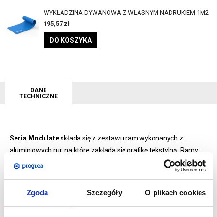
WYKŁADZINA DYWANOWA Z WŁASNYM NADRUKIEM 1M2
195,57
zł
DO KOSZYKA
DANE
TECHNICZNE
Seria Modulate
składa się z zestawu ram wykonanych z
aluminiowych rur, na które zakłada się grafikę tekstylną. Ramy
te można łatwo łączyć za pomocą silnych magnesów
umieszczonych wewnątrz każdej konstrukcji.
System
MagLink
, dzięki silnym magnesom pracującym w promieniu
Zgoda
Szczegóły
O plikach cookies
360°, sprawia, że ramy Modulate łączy się ze sobą w bardzo
łatwy sposób bez użycia jakichkolwiek zewnętrznych