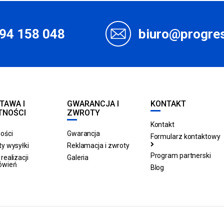
94 158 048
biuro@progres
TAWA I
GWARANCJA I
KONTAKT
TNOŚCI
ZWROTY
Kontakt
ości
Gwarancja
Formularz kontaktowy
y wysyłki
Reklamacja i zwroty
Program partnerski
realizacji
Galeria
ówień
Blog