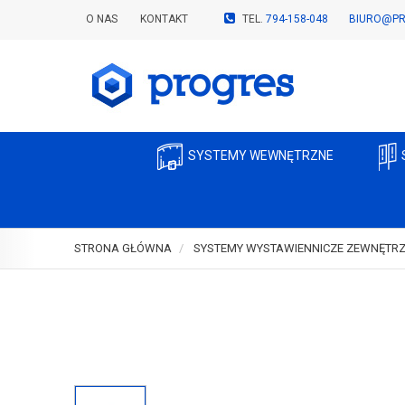
O NAS
KONTAKT
TEL.
794-158-048
BIURO@PR
SYSTEMY WEWNĘTRZNE
STRONA GŁÓWNA
SYSTEMY WYSTAWIENNICZE ZEWNĘTR