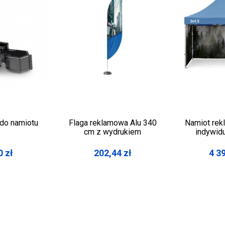
do namiotu
Flaga reklamowa Alu 340
Namiot rek
cm z wydrukiem
indywidu
0
zł
202,44
zł
4 3