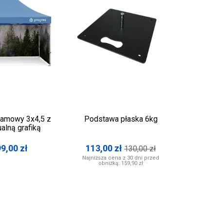
lamowy 3x4,5 z
Podstawa płaska 6kg
Namiot
alną grafiką
noż
99,00
zł
113,00
zł
1
130,00
zł
Najniższa cena z 30 dni przed
obniżką:
159,90 zł