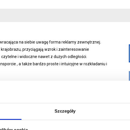
wracająca na siebie uwagę forma reklamy zewnętrznej.
 krajobrazu, przyciągają wzrok i zainteresowanie
czytelne i widoczne nawet z dużych odległości.
orcie , a także bardzo proste i intuicyjne w rozkładaniu i
dnica podstawy 105 cm
Szczegóły
a wewnętrznego o napięciu 230v przystosowanego do pracy
nek propylenowych i ocynkowanych śledzi
 plików cookie