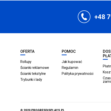
+48 7
OFERTA
POMOC
DOS
PŁA
Rollupy
Jak kupować
Płatn
Ścianki reklamowe
Regulamin
Koszt
Ścianki tekstylne
Polityka prywatności
Czas 
Trybunki i lady
zam
© 2020 PROGRESDISPLAYS.PL