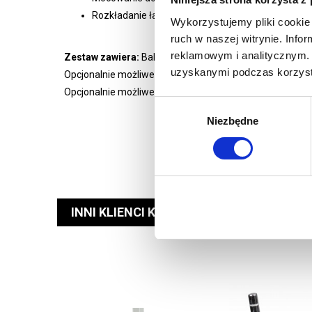
Rozkładanie łatwe i intuicyjne, dzięki załączonej in
Wykorzystujemy pliki cookie 
ruch w naszej witrynie. Inf
reklamowym i analitycznym. 
Zestaw zawiera:
Balon, wentylator, śledzie mocujące, kom
uzyskanymi podczas korzysta
Opcjonalnie możliwe wewnętrzne podświetlenie.
Opcjonalnie możliwe wykonanie dowolnego rozmiaru.
Wybór
Niezbędne
zgody
INNI KLIENCI KUPILI RÓWNIEŻ