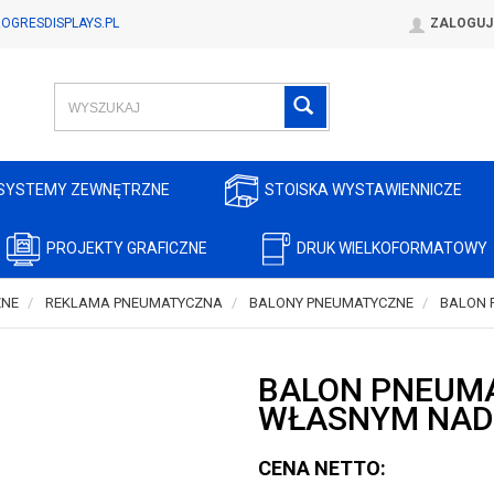
OGRESDISPLAYS.PL
ZALOGUJ
SYSTEMY ZEWNĘTRZNE
STOISKA WYSTAWIENNICZE
PROJEKTY GRAFICZNE
DRUK WIELKOFORMATOWY
ZNE
REKLAMA PNEUMATYCZNA
BALONY PNEUMATYCZNE
BALON 
BALON PNEUMA
WŁASNYM NAD
CENA NETTO: