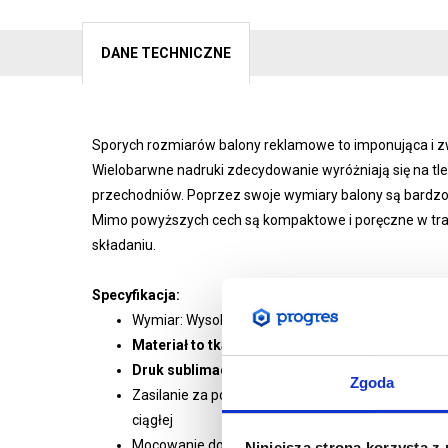
DANE TECHNICZNE
Sporych rozmiarów balony reklamowe to imponująca i z
Wielobarwne nadruki zdecydowanie wyróżniają się na tle
przechodniów. Poprzez swoje wymiary balony są bardzo 
Mimo powyższych cech są kompaktowe i poręczne w transp
składaniu.
Specyfikacja:
Wymiar: Wysokość 300 cm, Średnica 230 cm, Śre
Materiał to tkanina poliestrowa PCV 230g
Druk sublimacyjny
Zgoda
Zasilanie za pomocą zintegrowanego wentylator
ciągłej
Mocowanie do podłoża za pomocą dołączonych li
Niniejsza strona korzysta z