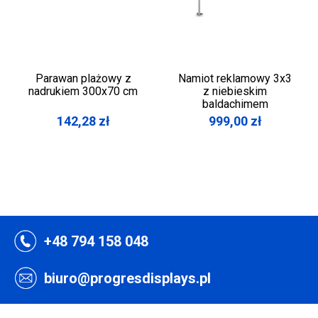
Parawan plażowy z
Namiot reklamowy 3x3
nadrukiem 300x70 cm
z niebieskim
baldachimem
142,28
zł
999,00
zł
+48 794 158 048
biuro@progresdisplays.pl