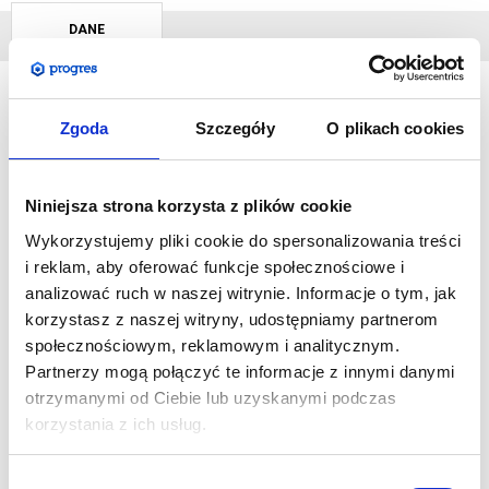
DANE
TECHNICZNE
Zgoda
Szczegóły
O plikach cookies
Roll-Up Compact
to połączenie sprawdzonej konstrukcji i
przystępnej ceny. Prostota wykonania i łatwość użytkowania
tworzy z niego bardzo chętnie wybierany przez klientów
Niniejsza strona korzysta z plików cookie
produkt. Roll-Up w kasecie Compact znajdzie swoje
Wykorzystujemy pliki cookie do spersonalizowania treści
zastosowanie jako dodatek do stoiska lub element wszelakich
i reklam, aby oferować funkcje społecznościowe i
krótkoterminowych wystaw i ekspozycji.
analizować ruch w naszej witrynie. Informacje o tym, jak
korzystasz z naszej witryny, udostępniamy partnerom
SPECYFIKACJA:
społecznościowym, reklamowym i analitycznym.
Wymiar rozłożonego systemu w mm: 2070 (wys.) x 820
Partnerzy mogą połączyć te informacje z innymi danymi
(szer.) x 320 (gł.)
otrzymanymi od Ciebie lub uzyskanymi podczas
Wymiar grafiki w mm: 2000 (wys.) x 800 (szer.)
korzystania z ich usług.
Waga systemu wraz z grafiką: 2,5 kg
Aluminiowa konstrukcja poddana anodowaniu
Wybór