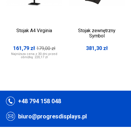
Stojak A4 Virginia
Stojak zewnętrzny
Symbol
161,79
zł
381,30
zł
179,00
zł
Najniższa cena z 30 dni przed
obniżką:
220,17 zł
+48 794 158 048
biuro@progresdisplays.pl