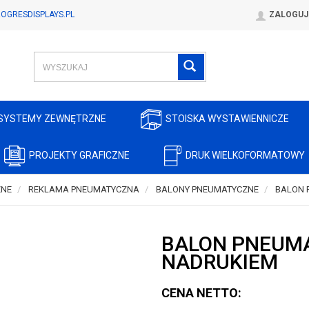
OGRESDISPLAYS.PL
ZALOGUJ
SYSTEMY ZEWNĘTRZNE
STOISKA WYSTAWIENNICZE
PROJEKTY GRAFICZNE
DRUK WIELKOFORMATOWY
ZNE
REKLAMA PNEUMATYCZNA
BALONY PNEUMATYCZNE
BALON 
BALON PNEUM
NADRUKIEM
CENA NETTO: