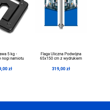
awa 5 kg -
Flaga Uliczna Podwójna
Słupek
e nogi namiotu
65x150 cm z wydrukiem
cz
9,00
zł
319,00
zł