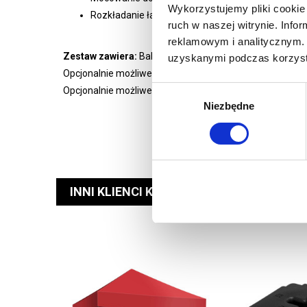
Wykorzystujemy pliki cookie 
Rozkładanie łatwe i intuicyjne, dzięki załączonej in
ruch w naszej witrynie. Inf
reklamowym i analitycznym. 
Zestaw zawiera:
Balon, wentylator, śledzie mocujące, kom
uzyskanymi podczas korzysta
Opcjonalnie możliwe wewnętrzne podświetlenie.
Wybór
Opcjonalnie możliwe wykonanie dowolnego rozmiaru.
Niezbędne
zgody
INNI KLIENCI KUPILI RÓWNIEŻ