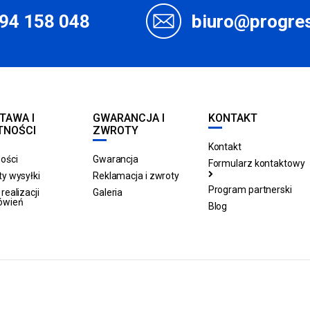
94 158 048
biuro@progres
TAWA I
GWARANCJA I
KONTAKT
TNOŚCI
ZWROTY
Kontakt
ości
Gwarancja
Formularz kontaktowy
y wysyłki
Reklamacja i zwroty
Program partnerski
realizacji
Galeria
ówień
Blog