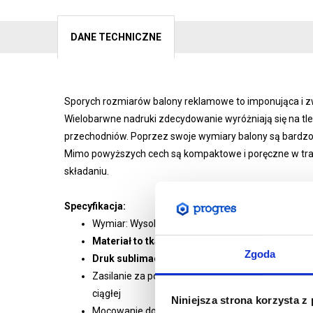
DANE TECHNICZNE
Sporych rozmiarów balony reklamowe to imponująca i z
Wielobarwne nadruki zdecydowanie wyróżniają się na tle
przechodniów. Poprzez swoje wymiary balony są bardzo 
Mimo powyższych cech są kompaktowe i poręczne w transp
składaniu.
Specyfikacja:
Wymiar: Wysokość 500 cm, Średnica 390 cm, Śre
Materiał to tkanina poliestrowa PCV 230g
Zgoda
Druk sublimacyjny
Zasilanie za pomocą zintegrowanego wentylator
ciągłej
Niniejsza strona korzysta z
Mocowanie do podłoża za pomocą dołączonych li