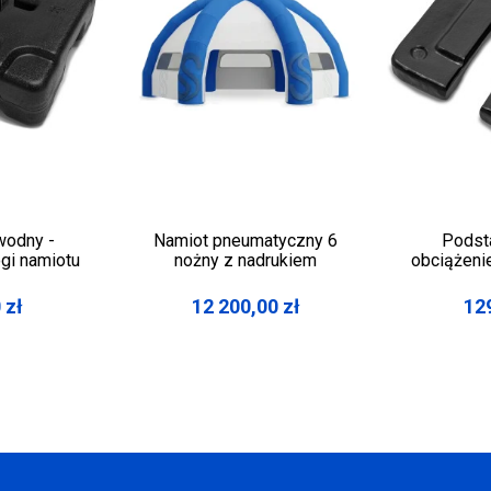
wodny -
Namiot pneumatyczny 6
Podst
gi namiotu
nożny z nadrukiem
obciążeni
0
zł
12 200,00
zł
12