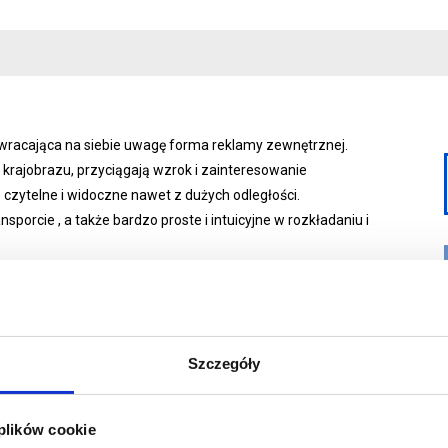
wracająca na siebie uwagę forma reklamy zewnętrznej.
 krajobrazu, przyciągają wzrok i zainteresowanie
czytelne i widoczne nawet z dużych odległości.
orcie , a także bardzo proste i intuicyjne w rozkładaniu i
dnica podstawy 170 cm
Szczegóły
a wewnętrznego o napięciu 230v przystosowanego do pracy
 plików cookie
nek propylenowych i ocynkowanych śledzi