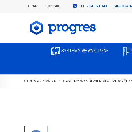
O NAS
KONTAKT
TEL.
794-158-048
BIURO@PR
SYSTEMY WEWNĘTRZNE
STRONA GŁÓWNA
SYSTEMY WYSTAWIENNICZE ZEWNĘTR