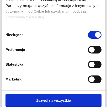
Zapinana na zamek grafika może być prana a w wersji
Partnerzy mogą połączyć te informacje z innymi danymi
zewnętrznej także czyszczona za pomocą gąbki.
otrzymanymi od Ciebie lub uzyskanymi podczas
korzystania z ich usług.
Roczna gwarancja obejmuje piankowe
wypełnienie.
Wybór
Grafika Indoor posiada 6 miesięcy gwarancji.
Niezbędne
zgody
Grafika Outdoor posiada miesiąc gwarancji.
Wymiar:
Preferencje
50 x 50 x 50 cm
Statystyka
Marketing
INNI KLIENCI KUPILI
RÓWNIEŻ
Zezwól na wszystkie