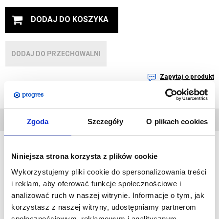
DODAJ DO KOSZYKA
DODAJ DO PRZECHOWALNI
Zapytaj o produkt
DANE
Zgoda
Szczegóły
O plikach cookies
TECHNICZNE
Niniejsza strona korzysta z plików cookie
Piankowa pufa może posiadać wiele zastosowań.
Wykorzystujemy pliki cookie do spersonalizowania treści
Można je wykorzystać zarówno jako świetny gadżet dla dzieci
i reklam, aby oferować funkcje społecznościowe i
na eventach lub udostepnić dorosłym w strefach relaksu.
analizować ruch w naszej witrynie. Informacje o tym, jak
Dwa rodzaje materiału do wyboru stwarzają możliwość
korzystasz z naszej witryny, udostępniamy partnerom
stosowania na zewnątrz oraz wewnątrz budynków.
społecznościowym, reklamowym i analitycznym.