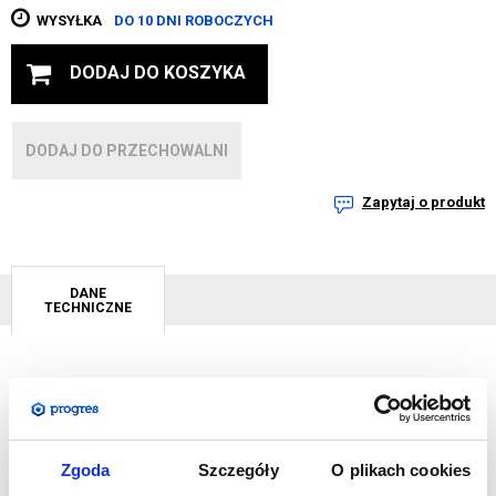
WYSYŁKA
DO 10 DNI ROBOCZYCH
DODAJ DO KOSZYKA
DODAJ DO PRZECHOWALNI
Zapytaj o produkt
DANE
TECHNICZNE
Sporych rozmiarów balony reklamowe to imponująca i
zwracająca na siebie uwagę forma reklamy zewnętrznej.
Wielobarwne nadruki zdecydowanie wyróżniają się na tle
Zgoda
Szczegóły
O plikach cookies
krajobrazu, przyciągają wzrok i zainteresowanie