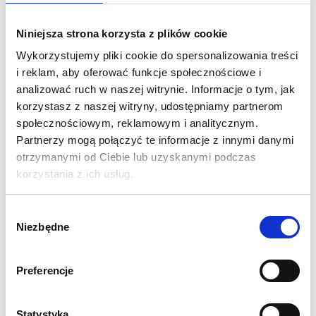
przechodniów. Poprzez swoje wymiary balony są bardzo
czytelne i widoczne nawet z dużych odległości.
Niniejsza strona korzysta z plików cookie
Mimo powyższych cech są kompaktowe i poręczne w
Wykorzystujemy pliki cookie do spersonalizowania treści
transporcie , a także bardzo proste i intuicyjne w rozkładaniu i
i reklam, aby oferować funkcje społecznościowe i
składaniu.
analizować ruch w naszej witrynie. Informacje o tym, jak
korzystasz z naszej witryny, udostępniamy partnerom
Specyfikacja:
społecznościowym, reklamowym i analitycznym.
Wymiar: Wysokość 500 cm, Średnica 390 cm, Średnica
Partnerzy mogą połączyć te informacje z innymi danymi
podstawy 170 cm
otrzymanymi od Ciebie lub uzyskanymi podczas
Materiał to tkanina poliestrowa PCV 230g
korzystania z ich usług.
Druk sublimacyjny
Zasilanie za pomocą zintegrowanego wentylatora
Wybór
wewnętrznego o napięciu 230v przystosowanego do
Niezbędne
zgody
pracy ciągłej
Mocowanie do podłoża za pomocą dołączonych linek
Preferencje
propylenowych i ocynkowanych śledzi
Rozkładanie łatwe i intuicyjne, dzięki załączonej
instrukcji obsługi
Statystyka