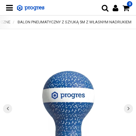
0
YCZNE
BALON PNEUMATYCZNY Z SZYJKĄ 5M Z WŁASNYM NADRUKIEM