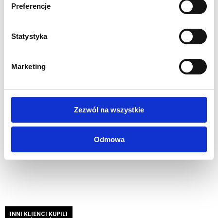
wewnętrznego o napięciu 230v przystosowanego do
Preferencje
pracy ciągłej
Mocowanie do podłoża za pomocą dołączonych linek
Statystyka
propylenowych i ocynkowanych śledzi
Rozkładanie łatwe i intuicyjne, dzięki załączonej
Marketing
instrukcji obsługi
Zestaw zawiera:
Balon, wentylator, śledzie mocujące, komplet
linek, pokrowiec, instrukcja obsługi.
Zezwól na wszystkie
Opcjonalnie możliwe wewnętrzne podświetlenie.
Opcjonalnie możliwe wykonanie dowolnego rozmiaru.
Odmowa
INNI KLIENCI KUPILI