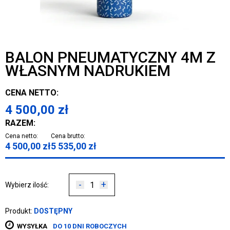
BALON PNEUMATYCZNY 4M Z
WŁASNYM NADRUKIEM
CENA NETTO:
4 500,00
zł
RAZEM:
Cena netto:
Cena brutto:
4 500,00
zł
5 535,00
zł
-
+
Wybierz ilość:
Produkt:
DOSTĘPNY
WYSYŁKA
DO 10 DNI ROBOCZYCH