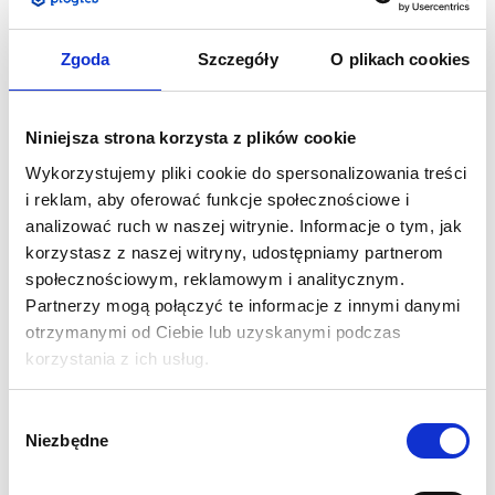
Zgoda
Szczegóły
O plikach cookies
Sporych rozmiarów balony reklamowe to imponująca i
zwracająca na siebie uwagę forma reklamy zewnętrznej.
Wielobarwne nadruki zdecydowanie wyróżniają się na tle
Niniejsza strona korzysta z plików cookie
krajobrazu, przyciągają wzrok i zainteresowanie
Wykorzystujemy pliki cookie do spersonalizowania treści
przechodniów. Poprzez swoje wymiary balony są bardzo
i reklam, aby oferować funkcje społecznościowe i
czytelne i widoczne nawet z dużych odległości.
analizować ruch w naszej witrynie. Informacje o tym, jak
Mimo powyższych cech są kompaktowe i poręczne w
korzystasz z naszej witryny, udostępniamy partnerom
transporcie , a także bardzo proste i intuicyjne w rozkładaniu i
społecznościowym, reklamowym i analitycznym.
składaniu.
Partnerzy mogą połączyć te informacje z innymi danymi
otrzymanymi od Ciebie lub uzyskanymi podczas
Specyfikacja:
korzystania z ich usług.
Wymiar: Wysokość 400 cm, Średnica 310 cm, Średnica
podstawy 140 cm
Wybór
Materiał to tkanina poliestrowa PCV 230g
Niezbędne
zgody
Druk sublimacyjny
Zasilanie za pomocą zintegrowanego wentylatora