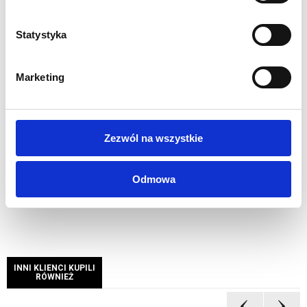
pracy ciągłej
Mocowanie do podłoża za pomocą dołączonych linek
Statystyka
propylenowych i ocynkowanych śledzi
Rozkładanie łatwe i intuicyjne, dzięki załączonej
Marketing
instrukcji obsługi
Zestaw zawiera:
Słup, wentylator, śledzie mocujące, komplet
linek, pokrowiec, instrukcja obsługi.
Zezwól na wszystkie
Opcjonalnie możliwe wykonanie dowolnego rozmiaru.
Odmowa
INNI KLIENCI KUPILI
RÓWNIEŻ