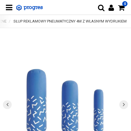
0
ZNE
SŁUP REKLAMOWY PNEUMATYCZNY 4M Z WŁASNYM WYDRUKIEM