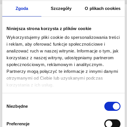
Zgoda
Szczegóły
O plikach cookies
Sporych rozmiarów słupy reklamowe to imponująca i
Niniejsza strona korzysta z plików cookie
zwracająca na siebie uwagę forma reklamy zewnętrznej.
Wykorzystujemy pliki cookie do spersonalizowania treści
Wielobarwne nadruki zdecydowanie wyróżniają się na tle
i reklam, aby oferować funkcje społecznościowe i
krajobrazu, przyciągają wzrok i zainteresowanie
analizować ruch w naszej witrynie. Informacje o tym, jak
przechodniów. Poprzez swoje wymiary słupy są bardzo
korzystasz z naszej witryny, udostępniamy partnerom
czytelne i widoczne nawet z dużych odległości.
Mimo
społecznościowym, reklamowym i analitycznym.
powyższych cech są kompaktowe i poręczne w transporcie , a
Partnerzy mogą połączyć te informacje z innymi danymi
także bardzo proste i intuicyjne w rozkładaniu i składaniu.
otrzymanymi od Ciebie lub uzyskanymi podczas
korzystania z ich usług.
Specyfikacja:
Wymiar: Wysokość 400 cm, Średnica 125 cm
Wybór
Materiał to tkanina poliestrowa PCV 230g
Niezbędne
zgody
Druk sublimacyjny
Zasilanie za pomocą zintegrowanego wentylatora
wewnętrznego o napięciu 230v przystosowanego do
Preferencje