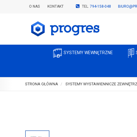
O NAS
KONTAKT
TEL.
794-158-048
BIURO@PR
SYSTEMY WEWNĘTRZNE
STRONA GŁÓWNA
SYSTEMY WYSTAWIENNICZE ZEWNĘTR