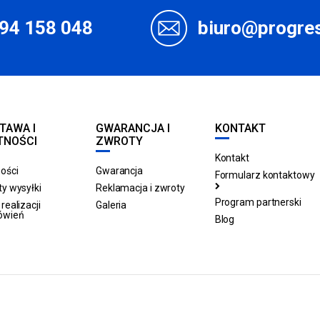
94 158 048
biuro@progres
TAWA I
GWARANCJA I
KONTAKT
TNOŚCI
ZWROTY
Kontakt
ości
Gwarancja
Formularz kontaktowy
y wysyłki
Reklamacja i zwroty
Program partnerski
realizacji
Galeria
ówień
Blog