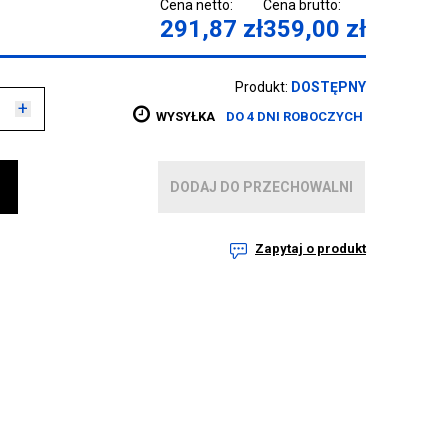
Cena netto:
Cena brutto:
291,87
zł
359,00
zł
Produkt:
DOSTĘPNY
+
WYSYŁKA
DO 4 DNI ROBOCZYCH
DODAJ DO PRZECHOWALNI
Zapytaj o produkt