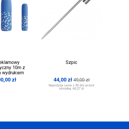
reklamowy
Szpic
Podsta
yczny 10m z
 wydrukiem
00,00
zł
44,00
zł
49,00
zł
Najniższa cena z 30 dni przed
obniżką:
60,27 zł