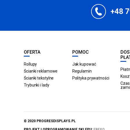
+48 7
OFERTA
POMOC
DOS
PŁA
Rollupy
Jak kupować
Płatn
Ścianki reklamowe
Regulamin
Koszt
Ścianki tekstylne
Polityka prywatności
Czas 
Trybunki i lady
zam
© 2020 PROGRESDISPLAYS.PL
PROJEKT I OPROGRAMOWANIE SKLEPU:
EBEXO