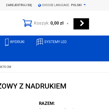
ZAREJESTRUJ SIĘ
CHOOSE LANUGAGE:
POLSKI
Koszyk:
0,00
zł
WYDRUKI
SYSTEMY LED
0X70 CM
ŻOWY Z NADRUKIEM
RAZEM: