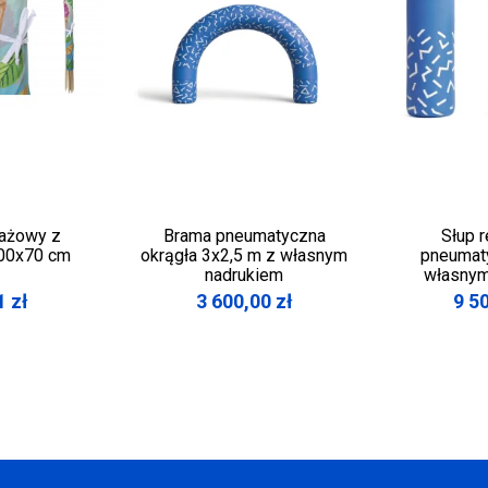
ażowy z
Brama pneumatyczna
Słup 
400x70 cm
okrągła 3x2,5 m z własnym
pneumat
nadrukiem
własnym
1
zł
3 600,00
zł
9 5