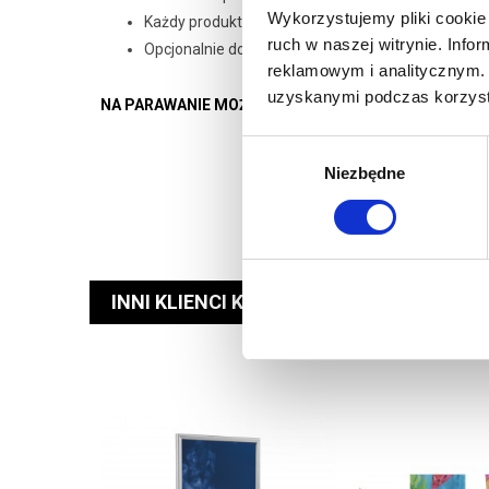
Wykorzystujemy pliki cookie 
Każdy produkt spakowany w dedykowany kartonik
ruch w naszej witrynie. Inf
Opcjonalnie dostępny pokrowiec wykonany na mia
reklamowym i analitycznym. 
uzyskanymi podczas korzysta
NA PARAWANIE MOŻEMY WYDRUKOWAĆ DOWOLNE ZDJĘ
Wybór
Niezbędne
zgody
INNI KLIENCI KUPILI RÓWNIEŻ