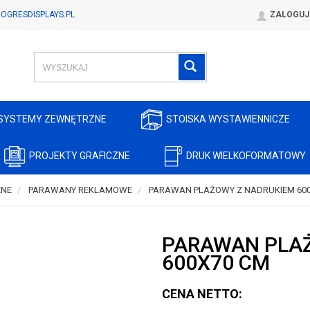
OGRESDISPLAYS.PL
ZALOGUJ
SYSTEMY ZEWNĘTRZNE
STOISKA WYSTAWIENNICZE
PROJEKTY GRAFICZNE
DRUK WIELKOFORMATOWY
ZNE
PARAWANY REKLAMOWE
PARAWAN PLAŻOWY Z NADRUKIEM 60
PARAWAN PLA
600X70 CM
CENA NETTO: