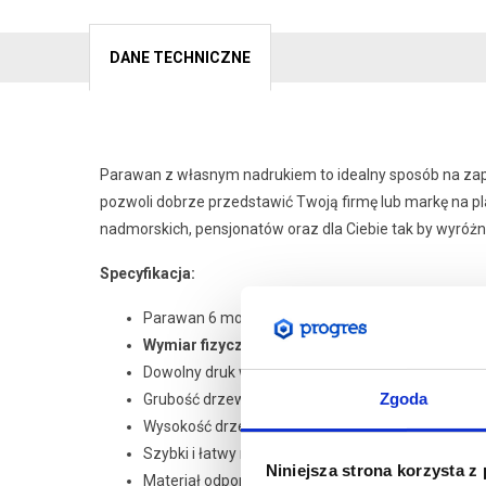
DANE TECHNICZNE
Parawan z własnym nadrukiem to idealny sposób na zapr
pozwoli dobrze przedstawić Twoją firmę lub markę na pla
nadmorskich, pensjonatów oraz dla Ciebie tak by wyróżnić
Specyfikacja:
Parawan 6 modułowy z 7 drzewcami bukowymi
Wymiar fizyczny parawanu: 600x70 cm
Dowolny druk wielokolorowy na tkaninie poliestr
Zgoda
Grubość drzewcy 20mm
Wysokość drzewcy 100 cm
Szybki i łatwy montaż
Niniejsza strona korzysta z
Materiał odporny na warunki atmosferyczne zapew