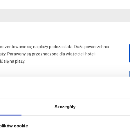
ezentowanie się na plaży podczas lata. Duża powierzchnia
ży. Parawany są przeznaczone dla właścicieli hoteli
 się na plaży.
owej 165g/m2
Szczegóły
 plików cookie
niający idealnie nasycone kolory