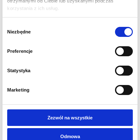
otrzymanymi od Ciebie lub uzyskanymi podczas
350 (gł)
korzystania z ich usług.
Aluminiowy profil anodowany 80 mm
Grafika jednostronna lub dwustronna do wyboru
Grafika mocowana za pomocą silikonowego obszycia
Wybór
Niezbędne
Szybki montaż bez narzędzi
zgody
Stopy stabilizujące w zestawie
Diody 6500K (białe) LED
Preferencje
Żywotność diod do 50 000 godzin
Moc 20W
Statystyka
Zasilacz w zestawie
Ramy mocowane za pomocą dedykowanych zaczepów
Torba transportowa z przegrodami w zestawie
Marketing
Waga całego systemu: 12 kg
Gwarancja 12 miesięcy
WYDRUK:
Zezwól na wszystkie
Grafika do podświetleń drukowana na Poliester Backlit
260g/m2
Odmowa
Idealnie podświetlona i nasycona grafika