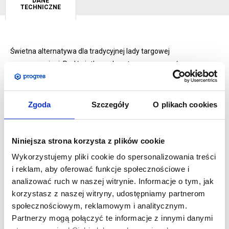
DANE
TECHNICZNE
Świetna alternatywa dla tradycyjnej lady targowej
czy recepcyjnej. Podświetlana, dwustronna, przenośna
i niezwykle prosta w obsłudze - to główne zalety tego systemu.
Trybunka została wykonana z mocnego aluminium
anodowanego, co gwarantuje jej wysoką jakość oraz długi czas
Zgoda
Szczegóły
O plikach cookies
użytkowania. Jej złożenie nie wymaga użycia narzędzi
i zajmuje dosłownie kilka sekund. Mocowanie grafiki za
Niniejsza strona korzysta z plików cookie
pomocą taśmy silikonowej to z kolei pewność błyskawicznego
i prostego montażu wydruku. Dzięki wmontowanym żarówkom
Wykorzystujemy pliki cookie do spersonalizowania treści
LED cała trybunka jest idealnie doświetlona i z daleka zwraca
i reklam, aby oferować funkcje społecznościowe i
uwagę przechodniów.
analizować ruch w naszej witrynie. Informacje o tym, jak
korzystasz z naszej witryny, udostępniamy partnerom
SPECYFIKACJA:
społecznościowym, reklamowym i analitycznym.
Wymiar fizyczny lady w mm: 1030 (wys.) x 1050 (szer.) x
Partnerzy mogą połączyć te informacje z innymi danymi