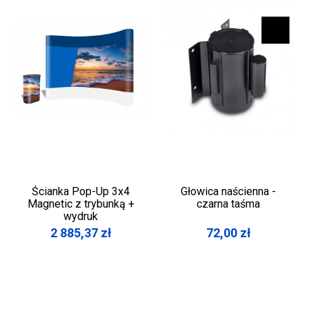
Ścianka Pop-Up 3x4
Głowica naścienna -
Magnetic z trybunką +
czarna taśma
wydruk
2 885,37
zł
72,00
zł