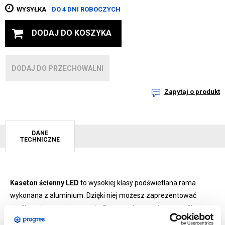
WYSYŁKA
DO 4 DNI ROBOCZYCH
DODAJ DO KOSZYKA
DODAJ DO PRZECHOWALNI
Zapytaj o produkt
DANE
TECHNICZNE
Kaseton ścienny LED
to wysokiej klasy podświetlana rama
wykonana z aluminium. Dzięki niej możesz zaprezentować
grafikę w imponującym stylu. Rama wykonana jest z profilu
60mm.
Gwarantujemy jednolite idealne podświetlenie nawet