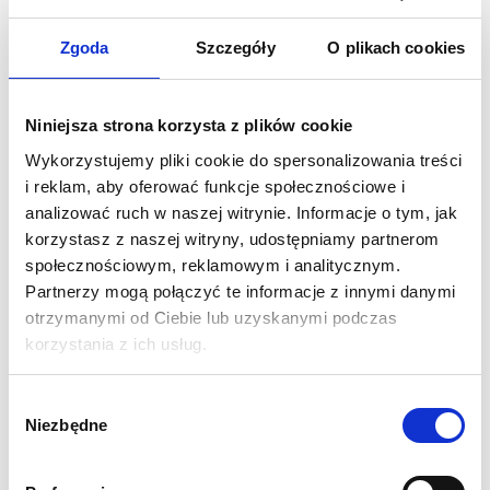
przy dużym formacie!
Nasze kasetony to bardzo dobre rozwiązanie dla miejsc użytku
Zgoda
Szczegóły
O plikach cookies
publicznego - muzeów, teatrów, banków czy galerii
handlowych.
Niniejsza strona korzysta z plików cookie
Taki rodzaj przekazywania informacji to podwójny sukces. Z
jednej strony nieustannie przyciąga uwagę, z drugiej jest
Wykorzystujemy pliki cookie do spersonalizowania treści
niebywale energooszczędny.
i reklam, aby oferować funkcje społecznościowe i
analizować ruch w naszej witrynie. Informacje o tym, jak
SPECYFIKACJA:
korzystasz z naszej witryny, udostępniamy partnerom
Wymiar fizyczny w mm:
1200 (wys.) x 2400 (szer.) x 60
społecznościowym, reklamowym i analitycznym.
Partnerzy mogą połączyć te informacje z innymi danymi
(gł)
otrzymanymi od Ciebie lub uzyskanymi podczas
Możliwość prezentacji w pionie lub w poziomie
korzystania z ich usług.
Solidna aluminiowa konstrukcja poddana anodowaniu
Grafika jednostronna mocowana za pomocą 3mm
silikonowego obszycia
Wybór
Niezbędne
Tył kasetonu tworzy materiał tekstylny zintegrowany z
zgody
taśmami LED
Żywotność diod do 50000 godzin