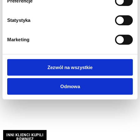
Preferencje
Światło 6500k - białe
Kaseton przystosowany do stałego montażu,
Statystyka
opcjonalnie dodana jest wtyczka
Opakowanie: karton
5 lat gwarancji na profile, 1 rok na wydruk, zasilacz i ledy
Marketing
WYDRUK:
Grafika do podświetleń drukowana na Poliester Backlit
190g/m2
Zezwól na wszystkie
Idealnie podświetlona i nasycona grafika
Druk w rozdzielczości 1440 dpi
Odmowa
INNI KLIENCI KUPILI
RÓWNIEŻ