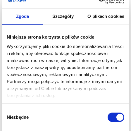
Powlekany papier z gładką powierzchnią i niebieskim
Zgoda
Szczegóły
O plikach cookies
rewersem, dzięki któremu posiada wysoką
nieprzezroczystość. Znajduje zastosowanie przy posterach,
billboardach oraz wielkoformatowych plakatach.
Niniejsza strona korzysta z plików cookie
Wykorzystujemy pliki cookie do spersonalizowania treści
Specyfikacja:
i reklam, aby oferować funkcje społecznościowe i
Wydruk z pliku przesłanego przez klienta
analizować ruch w naszej witrynie. Informacje o tym, jak
Gramatura 115g
korzystasz z naszej witryny, udostępniamy partnerom
Najwyższej jakości pełno kolorowy druk cyfrowy w
społecznościowym, reklamowym i analitycznym.
rozdzielczości 1440 dpi
Partnerzy mogą połączyć te informacje z innymi danymi
Każdy rozpoczęty m2 traktujemy jako kolejny, tzn. 1,4 m
otrzymanymi od Ciebie lub uzyskanymi podczas
x 1,5 m = 2,1 m - kupujemy trzy sztuki
korzystania z ich usług.
Dostępne szerokości rolek: 127 cm
Wybór
Przygotowanie projektu:
Niezbędne
zgody
Grafikę należy przygotować zgodnie z zakupionym
rozmiarem