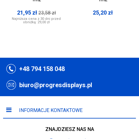
21,95
zł
25,20
zł
23,58
zł
Najniższa cena z 30 dni przed
obniżką:
29,00 zł
+48 794 158 048
biuro@progresdisplays.pl
INFORMACJE KONTAKTOWE
ZNAJDZIESZ NAS NA