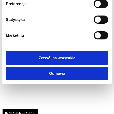
Preferencje
Obsługiwane formaty plików:
Wektory (cdr, ai, eps, pdf)
Statystyka
czcionki zamienione na krzywe
warstwy spłaszczone
skala 1:1
Marketing
paleta kolorów CMYK
Mapy bitowe (jpg, tif)
skala 1:1
Zezwól na wszystkie
rozdzielczość 100-150 dpi
paleta kolorów CMYK
Odmowa
kompresja LZW
INNI KLIENCI KUPILI