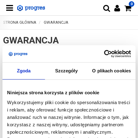
0
STRONA GŁÓWNA
GWARANCJA
GWARANCJA
Wszystkie produkty oferowane w naszym sklepie są objęte
gwarancją producenta. Gwarancja na poszczególne produkty różni
się czasem trwania. Na produkty ekonomiczne oraz standardowe
Zgoda
Szczegóły
O plikach cookies
oferujemy rok gwarancji, produkty wyższej klasy obejmuje
gwarancja dwuletnia, natomiast topowe produkty z klasy premium
posiadają dożywotnią gwarancję.
Niniejsza strona korzysta z plików cookie
Wykorzystujemy pliki cookie do spersonalizowania treści
Nieustannie ulepszamy i modyfikujemy naszą ofertę, więc wiele
informacji oraz opisów jest na bieżąco aktualizowane, w związku z
i reklam, aby oferować funkcje społecznościowe i
tym zastrzegamy sobie możliwość zmian danych dotyczących
analizować ruch w naszej witrynie. Informacje o tym, jak
produktów bez wcześniejszego powiadamiania. Wszystkie podane
korzystasz z naszej witryny, udostępniamy partnerom
wymiary dotyczące wagi, wysokości, szerokości i głębokości podane
społecznościowym, reklamowym i analitycznym.
są w przybliżeniu. W razie jakichkolwiek niejasności podczas