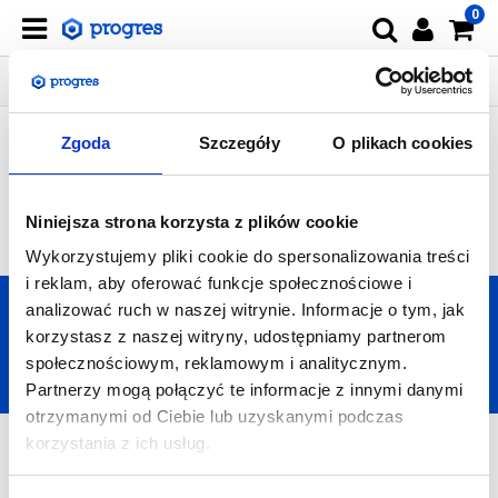
0
STRONA GŁÓWNA
DOSTAWA I ZWROTY - KARTA PRODUKTU
DOSTAWA I ZWROTY - KARTA
Zgoda
Szczegóły
O plikach cookies
PRODUKTU
Niniejsza strona korzysta z plików cookie
Do uzupełnienia
Wykorzystujemy pliki cookie do spersonalizowania treści
i reklam, aby oferować funkcje społecznościowe i
analizować ruch w naszej witrynie. Informacje o tym, jak
+48 794 158 048
korzystasz z naszej witryny, udostępniamy partnerom
społecznościowym, reklamowym i analitycznym.
biuro@progresdisplays.pl
Partnerzy mogą połączyć te informacje z innymi danymi
otrzymanymi od Ciebie lub uzyskanymi podczas
korzystania z ich usług.
INFORMACJE KONTAKTOWE